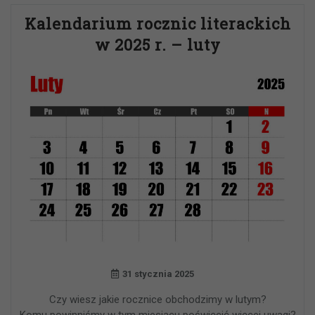
Kalendarium rocznic literackich
w 2025 r. – luty
31 stycznia 2025
Czy wiesz jakie rocznice obchodzimy w lutym?
Komu powinniśmy w tym miesiącu poświęcić więcej uwagi?