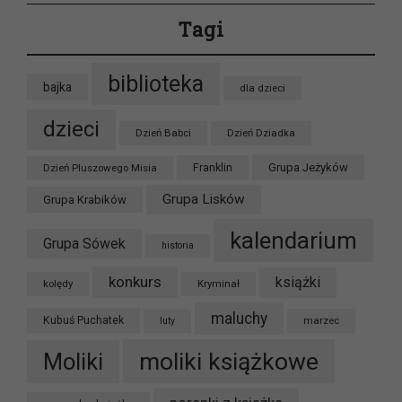
Tagi
biblioteka
bajka
dla dzieci
dzieci
Dzień Babci
Dzień Dziadka
Grupa Jeżyków
Dzień Pluszowego Misia
Franklin
Grupa Lisków
Grupa Krabików
kalendarium
Grupa Sówek
historia
konkurs
książki
kolędy
Kryminał
maluchy
Kubuś Puchatek
marzec
luty
moliki książkowe
Moliki