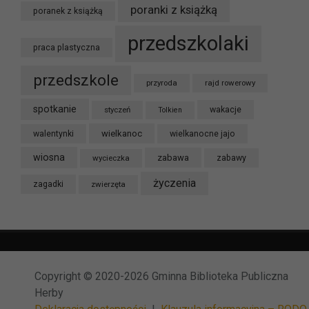
poranki z książką
poranek z książką
przedszkolaki
praca plastyczna
przedszkole
przyroda
rajd rowerowy
spotkanie
styczeń
wakacje
Tolkien
wielkanoc
walentynki
wielkanocne jajo
wiosna
zabawa
wycieczka
zabawy
życzenia
zagadki
zwierzęta
Copyright © 2020-2026 Gminna Biblioteka Publiczna
Herby