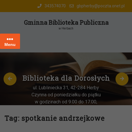
Skip
343574070
gbpherby@poczta.onet.pl
to
content
Gminna Biblioteka Publiczna
w Herbach
Menu
Biblioteka dla Dorosłych
ul. Lubliniecka 31, 42-284 Herby
Czynna od poniedziałku do piątku
w godzinach od 9.00 do 17.00,
każda
OSTATNIA sobota miesiąca
–
w godz. 9:00-13:00
Tag:
spotkanie andrzejkowe