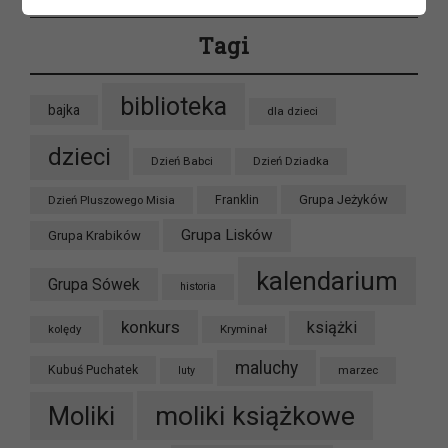
Tagi
biblioteka
bajka
dla dzieci
dzieci
Dzień Babci
Dzień Dziadka
Grupa Jeżyków
Dzień Pluszowego Misia
Franklin
Grupa Lisków
Grupa Krabików
kalendarium
Grupa Sówek
historia
konkurs
książki
kolędy
Kryminał
maluchy
Kubuś Puchatek
marzec
luty
moliki książkowe
Moliki