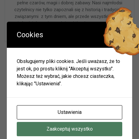
pełne czarów, magii i dobrej zabawy. Nasi najmłodsi
czytelnicy nie tylko zapoznali się z historią i tradycjami
związanymi z tym dniem, ale przede wszystkim mogli
wziąć udział w zabawach i wróżbach przepowiadających
przyszłość.
Cookies
Wyszukiwarka
Obsługujemy pliki cookies. Jeśli uważasz, że to
jest ok, po prostu kliknij "Akceptuj wszystko".
Możesz też wybrać, jakie chcesz ciasteczka,
klikając "Ustawienia".
Szukaj
Archiwum
Ustawienia
Archiwum
Zaakceptuj wszystko