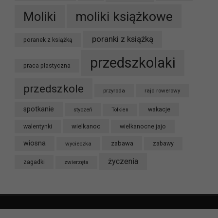
moliki książkowe
Moliki
poranki z książką
poranek z książką
przedszkolaki
praca plastyczna
przedszkole
przyroda
rajd rowerowy
spotkanie
styczeń
wakacje
Tolkien
wielkanoc
walentynki
wielkanocne jajo
wiosna
zabawa
wycieczka
zabawy
życzenia
zagadki
zwierzęta