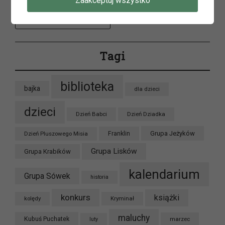
Zaakceptuj wszystko
Archiwum
Tagi
biblioteka
bajka
dla dzieci
dzieci
Dzień Babci
Dzień Dziadka
Grupa Jeżyków
Dzień Pluszowego Misia
Franklin
Grupa Lisków
Grupa Krabików
kalendarium
Grupa Sówek
historia
konkurs
książki
kolędy
Kryminał
maluchy
Kubuś Puchatek
marzec
luty