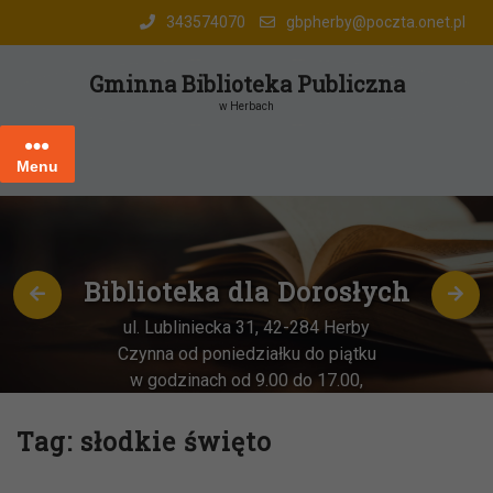
Skip
343574070
gbpherby@poczta.onet.pl
to
content
Gminna Biblioteka Publiczna
w Herbach
Menu
Biblioteka dla Dorosłych
ul. Lubliniecka 31, 42-284 Herby
Czynna od poniedziałku do piątku
w godzinach od 9.00 do 17.00,
każda
OSTATNIA sobota miesiąca
–
w godz. 9:00-13:00
Tag:
słodkie święto