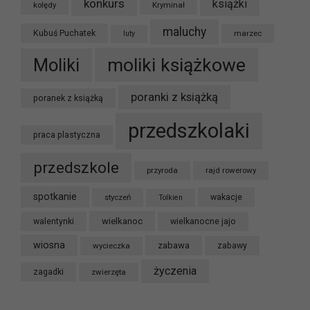
konkurs
książki
kolędy
Kryminał
maluchy
Kubuś Puchatek
marzec
luty
moliki książkowe
Moliki
poranki z książką
poranek z książką
przedszkolaki
praca plastyczna
przedszkole
przyroda
rajd rowerowy
spotkanie
styczeń
wakacje
Tolkien
wielkanoc
walentynki
wielkanocne jajo
wiosna
zabawa
wycieczka
zabawy
życzenia
zagadki
zwierzęta