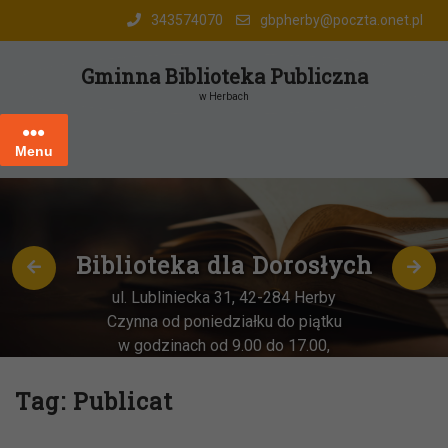
Skip
343574070
gbpherby@poczta.onet.pl
to
content
Gminna Biblioteka Publiczna
w Herbach
Menu
Biblioteka dla Dorosłych
ul. Lubliniecka 31, 42-284 Herby
Czynna od poniedziałku do piątku
w godzinach od 9.00 do 17.00,
każda
OSTATNIA sobota miesiąca
–
w godz. 9:00-13:00
Tag:
Publicat