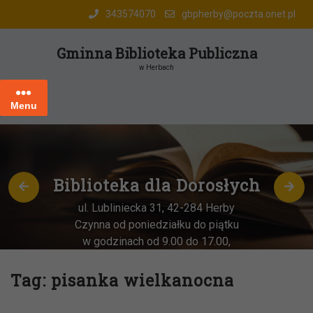
Skip
343574070
gbpherby@poczta.onet.pl
to
content
Gminna Biblioteka Publiczna
w Herbach
Menu
Biblioteka dla Dorosłych
ul. Lubliniecka 31, 42-284 Herby
Czynna od poniedziałku do piątku
w godzinach od 9.00 do 17.00,
każda
OSTATNIA sobota miesiąca
–
w godz. 9:00-13:00
Tag:
pisanka wielkanocna