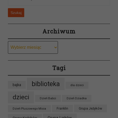
Szukaj
Archiwum
Archiwum
Tagi
biblioteka
bajka
dla dzieci
dzieci
Dzień Babci
Dzień Dziadka
Grupa Jeżyków
Dzień Pluszowego Misia
Franklin
Grupa Lisków
Grupa Krabików