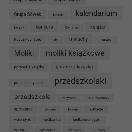
kalendarium
Grupa Sówek
historia
konkurs
książki
kolędy
Kryminał
maluchy
Kubuś Puchatek
marzec
luty
moliki książkowe
Moliki
poranki z książką
poranek z książką
przedszkolaki
praca plastyczna
przedszkole
przyroda
rajd rowerowy
spotkanie
styczeń
wakacje
Tolkien
wielkanoc
walentynki
wielkanocne jajo
wiosna
zabawa
wycieczka
zabawy