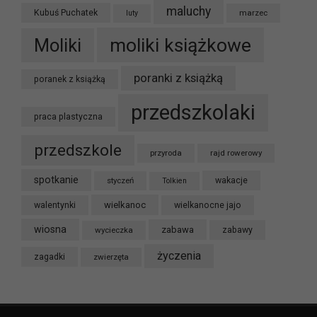
maluchy
Kubuś Puchatek
marzec
luty
moliki książkowe
Moliki
poranki z książką
poranek z książką
przedszkolaki
praca plastyczna
przedszkole
przyroda
rajd rowerowy
spotkanie
styczeń
wakacje
Tolkien
wielkanoc
walentynki
wielkanocne jajo
wiosna
zabawa
wycieczka
zabawy
życzenia
zagadki
zwierzęta