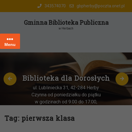
Skip
343574070
gbpherby@poczta.onet.pl
to
content
Gminna Biblioteka Publiczna
w Herbach
Menu
Biblioteka dla Dorosłych
ul. Lubliniecka 31, 42-284 Herby
Czynna od poniedziałku do piątku
w godzinach od 9.00 do 17.00,
każda
OSTATNIA sobota miesiąca
–
w godz. 9:00-13:00
Tag:
pierwsza klasa