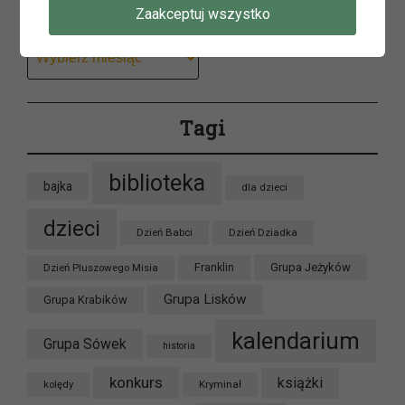
Archiwum
Zaakceptuj wszystko
Archiwum
Tagi
biblioteka
bajka
dla dzieci
dzieci
Dzień Babci
Dzień Dziadka
Grupa Jeżyków
Dzień Pluszowego Misia
Franklin
Grupa Lisków
Grupa Krabików
kalendarium
Grupa Sówek
historia
konkurs
książki
kolędy
Kryminał