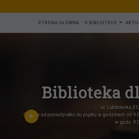
Skip
to
content
STRONA GŁÓWNA
O BIBLIOTECE
AKTU
Biblioteka d
ul. Lubliniecka 3
Czynna od poniedziałku do piątku w godzinach od 9.
w godz. 9: