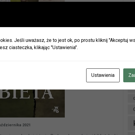
Ważna informacja!
Drodzy Czytelnicy
Ar
ie wakacji biblioteki w Olszynie i w Hadrze oraz oddział dla dz
h będą nieczynne.
okies. Jeśli uważasz, że to jest ok, po prostu kliknij "Akceptuj
zamy do naszych placówek w Herbach (ul. Lubliniecka) i w Lisow
esz ciasteczka, klikając "Ustawienia".
zku z zaplanowanymi urlopami pracowników godziny otwarcia 
ianie.
cje znajdziecie Państwo na naszej stronie internetowej i facebo
CZENIE INFORMUJEMY, ŻE W DNIACH 3-14 SIERPNIA
BR.
Ustawienia
Za
OTEKA W HERBACH PRZY UL. LUBLINIECKIEJ BĘDZIE CZYNN
NACH 9:00-15:00
D
aździernika 2021