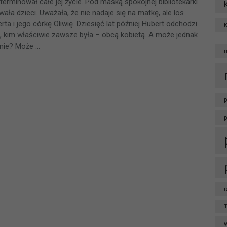
rminował całe jej życie. Pod maską spokojnej bibliotekarki
ała dzieci. Uważała, że nie nadaje się na matkę, ale los
ta i jego córkę Oliwię. Dziesięć lat później Hubert odchodzi.
ym, kim właściwie zawsze była – obcą kobietą. A może jednak
nie? Może …
p
r
T