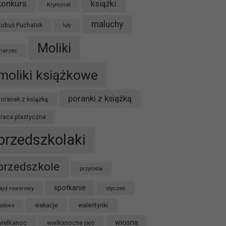
konkurs
książki
Kryminał
maluchy
Kubuś Puchatek
luty
Moliki
marzec
moliki książkowe
poranki z książką
oranek z książką
praca plastyczna
przedszkolaki
przedszkole
przyroda
spotkanie
ajd rowerowy
styczeń
wakacje
walentynki
olkien
wiosna
wielkanoc
wielkanocne jajo