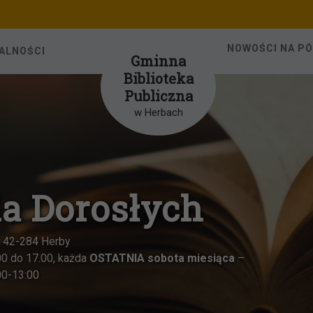
NOWOŚCI NA P
ALNOŚCI
Gminna
Biblioteka
Publiczna
w Herbach
la Dorosłych
1, 42-284 Herby
00 do 17.00, każda
OSTATNIA sobota miesiąca
–
00-13:00