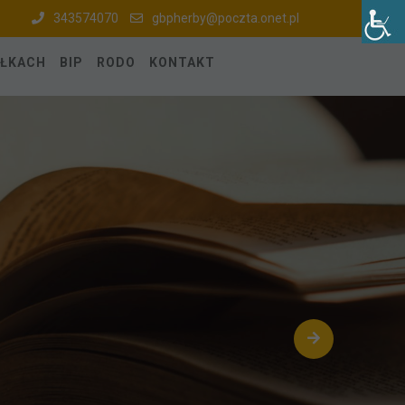
343574070
gbpherby@poczta.onet.pl
ÓŁKACH
BIP
RODO
KONTAKT