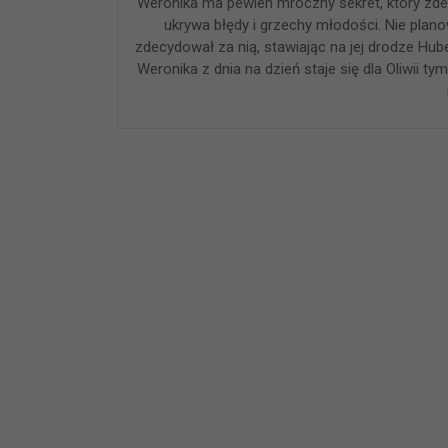
Weronika ma pewien mroczny sekret, który zdete
ukrywa błędy i grzechy młodości. Nie planow
zdecydował za nią, stawiając na jej drodze Huber
Weronika z dnia na dzień staje się dla Oliwii t