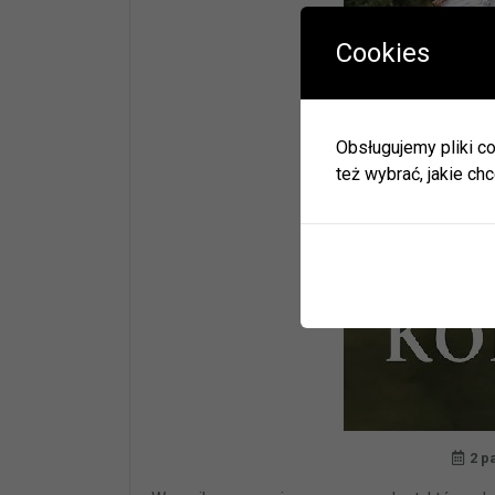
Cookies
W okres
Herbac
Obsługujemy pliki co
Zapras
też wybrać, jakie chc
W zwią
ulec zm
Informa
JEDNO
BIBLI
GODZI
2 p