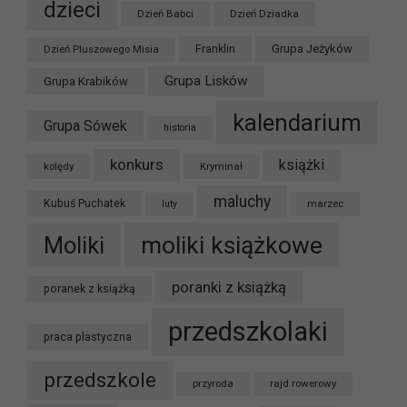
dzieci
Dzień Babci
Dzień Dziadka
Grupa Jeżyków
Dzień Pluszowego Misia
Franklin
Grupa Lisków
Grupa Krabików
kalendarium
Grupa Sówek
historia
konkurs
książki
kolędy
Kryminał
maluchy
Kubuś Puchatek
marzec
luty
moliki książkowe
Moliki
poranki z książką
poranek z książką
przedszkolaki
praca plastyczna
przedszkole
przyroda
rajd rowerowy