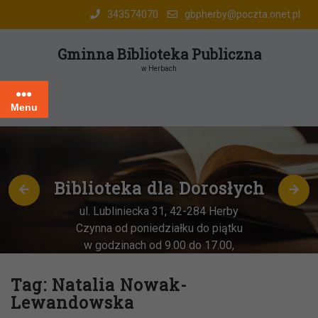
Skip
343574070
gbpherby@poczta.onet.pl
to
content
Gminna Biblioteka Publiczna
w Herbach
Menu
Biblioteka dla Dorosłych
ul. Lubliniecka 31, 42-284 Herby
Czynna od poniedziałku do piątku
w godzinach od 9.00 do 17.00,
każda
OSTATNIA sobota miesiąca
–
w godz. 9:00-13:00
Tag:
Natalia Nowak-
Lewandowska