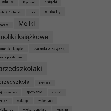
konkurs
książki
Kryminał
maluchy
Kubuś Puchatek
luty
Moliki
marzec
moliki książkowe
poranki z książką
oranek z książką
praca plastyczna
przedszkolaki
przedszkole
przyroda
spotkanie
ajd rowerowy
styczeń
wakacje
walentynki
olkien
wiosna
wielkanoc
wielkanocne jajo