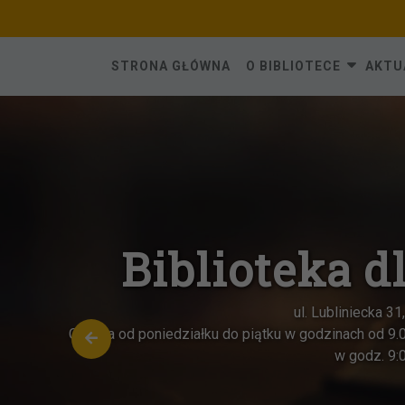
Skip
to
content
STRONA GŁÓWNA
O BIBLIOTECE
AKTU
Biblioteka dl
ul. Lubliniecka 31, 42
Czynna od poniedziałku do piątku w godzinach od 9.00 do
w godz. 9:00-1