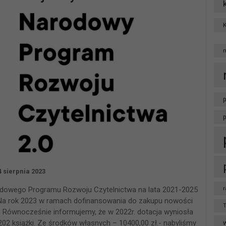
p
4 sierpnia 2023
r
odowego Programu Rozwoju Czytelnictwa na lata 2021-2025
. Na rok 2023 w ramach dofinansowania do zakupu nowości
T
 Równocześnie informujemy, że w 2022r. dotacja wyniosła
202 książki. Ze środków własnych – 10400,00 zł.- nabyliśmy