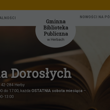
NOWOŚCI NA P
ALNOŚCI
Gminna
Biblioteka
Publiczna
w Herbach
a Dorosłych
-284 Herby
 17.00, każda
OSTATNIA sobota miesiąca
–
3:00