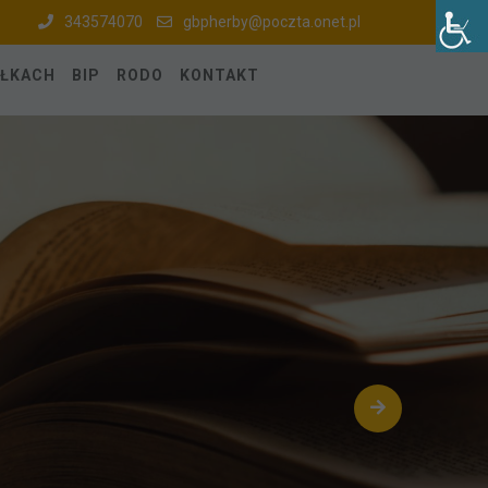
343574070
gbpherby@poczta.onet.pl
ÓŁKACH
BIP
RODO
KONTAKT