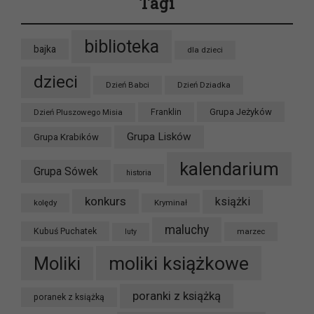
Tagi
biblioteka
bajka
dla dzieci
dzieci
Dzień Babci
Dzień Dziadka
Grupa Jeżyków
Dzień Pluszowego Misia
Franklin
Grupa Lisków
Grupa Krabików
kalendarium
Grupa Sówek
historia
konkurs
książki
kolędy
Kryminał
maluchy
Kubuś Puchatek
marzec
luty
moliki książkowe
Moliki
poranki z książką
poranek z książką