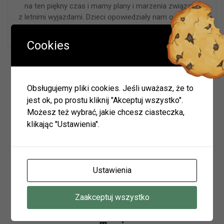
na ten piękny czas i mamy plany i marzenia związane
z letnimi wyjazdami. Dzieci opowiedziały nam o swoich –
przeważały morskie klimaty …
Cookies
Wyszukiwarka
Obsługujemy pliki cookies. Jeśli uważasz, że to
jest ok, po prostu kliknij "Akceptuj wszystko".
Możesz też wybrać, jakie chcesz ciasteczka,
Szukaj
klikając "Ustawienia".
Archiwum
Ustawienia
Archiwum
Zaakceptuj wszystko