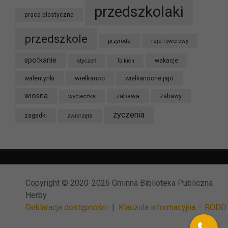
przedszkolaki
praca plastyczna
przedszkole
przyroda
rajd rowerowy
spotkanie
styczeń
wakacje
Tolkien
wielkanoc
walentynki
wielkanocne jajo
wiosna
zabawa
wycieczka
zabawy
życzenia
zagadki
zwierzęta
Copyright © 2020-2026 Gminna Biblioteka Publiczna
Herby
Deklaracja dostępności
|
Klauzula informacyjna – RODO