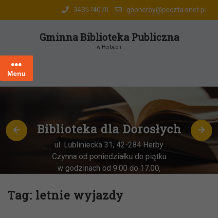
Skip
343574070
gbpherby@poczta.onet.pl
to
content
Gminna Biblioteka Publiczna
w Herbach
Menu
Biblioteka dla Dorosłych
ul. Lubliniecka 31, 42-284 Herby
Czynna od poniedziałku do piątku
w godzinach od 9.00 do 17.00,
każda
OSTATNIA sobota miesiąca
–
w godz. 9:00-13:00
Tag:
letnie wyjazdy