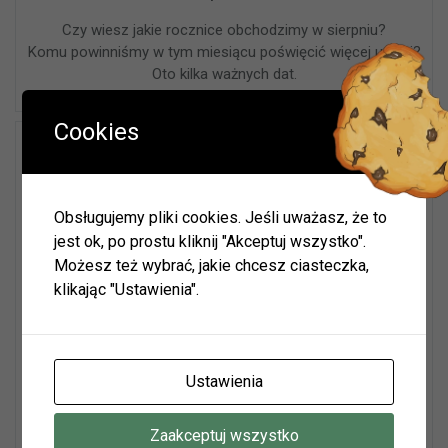
Czy wiesz jakie rocznice obchodzimy w sierpniu?
Komu powinniśmy w tym miesiącu poświęcić więcej uwagi?
Oto kilka ważnych dat.
Cookies
Kalendarium rocznic literackich
w 2022 r. – Grudzień
Obsługujemy pliki cookies. Jeśli uważasz, że to
jest ok, po prostu kliknij "Akceptuj wszystko".
Możesz też wybrać, jakie chcesz ciasteczka,
klikając "Ustawienia".
Ustawienia
Zaakceptuj wszystko