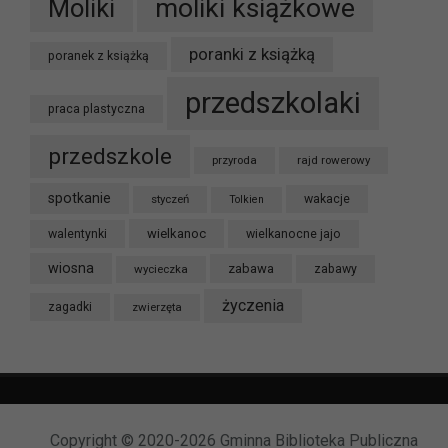
moliki książkowe
Moliki
poranki z książką
poranek z książką
przedszkolaki
praca plastyczna
przedszkole
przyroda
rajd rowerowy
spotkanie
styczeń
wakacje
Tolkien
wielkanoc
walentynki
wielkanocne jajo
wiosna
zabawa
wycieczka
zabawy
życzenia
zagadki
zwierzęta
Copyright © 2020-2026 Gminna Biblioteka Publiczna