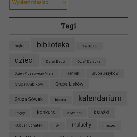
Tagi
biblioteka
bajka
dla dzieci
dzieci
Dzień Babci
Dzień Dziadka
Grupa Jeżyków
Dzień Pluszowego Misia
Franklin
Grupa Lisków
Grupa Krabików
kalendarium
Grupa Sówek
historia
konkurs
książki
kolędy
Kryminał
maluchy
Kubuś Puchatek
marzec
luty