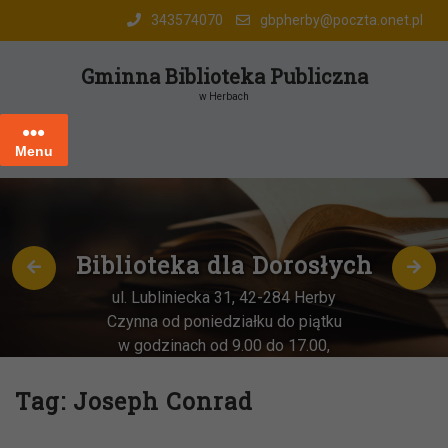
Skip
343574070
gbpherby@poczta.onet.pl
to
content
Gminna Biblioteka Publiczna
w Herbach
Menu
Biblioteka dla Dorosłych
ul. Lubliniecka 31, 42-284 Herby
Czynna od poniedziałku do piątku
w godzinach od 9.00 do 17.00,
każda
OSTATNIA sobota miesiąca
–
w godz. 9:00-13:00
Tag:
Joseph Conrad