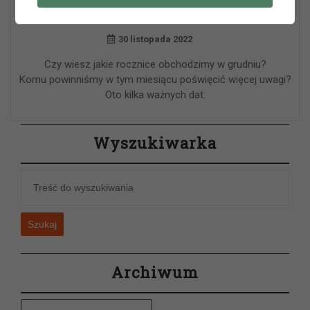
30 listopada 2022
Czy wiesz jakie rocznice obchodzimy w grudniu?
Komu powinniśmy w tym miesiącu poświęcić więcej uwagi?
Oto kilka ważnych dat.
Wyszukiwarka
Szukaj
Archiwum
Archiwum