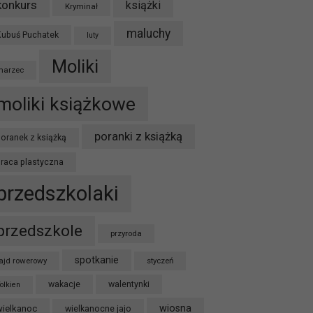
konkurs
książki
Kryminał
maluchy
Kubuś Puchatek
luty
Moliki
marzec
moliki książkowe
poranki z książką
oranek z książką
praca plastyczna
przedszkolaki
przedszkole
przyroda
spotkanie
ajd rowerowy
styczeń
wakacje
walentynki
olkien
wiosna
wielkanoc
wielkanocne jajo