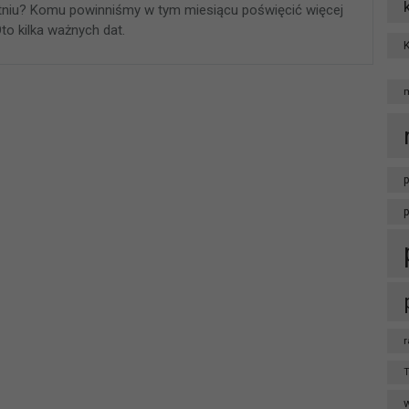
etniu? Komu powinniśmy w tym miesiącu poświęcić więcej
to kilka ważnych dat.
p
r
T