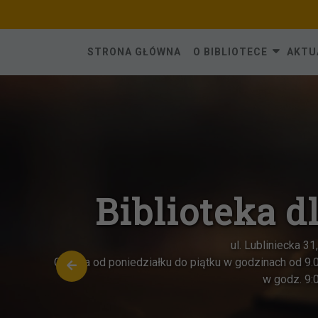
Skip
to
content
STRONA GŁÓWNA
O BIBLIOTECE
AKTU
Biblioteka d
ul. Lubliniecka 3
Czynna od poniedziałku do piątku w godzinach od 9.
w godz. 9: