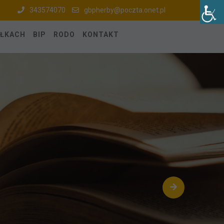
343574070
gbpherby@poczta.onet.pl
ÓŁKACH
BIP
RODO
KONTAKT