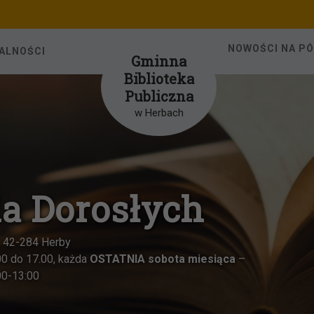
NOWOŚCI NA P
ALNOŚCI
Gminna
Biblioteka
Publiczna
w Herbach
la Dorosłych
1, 42-284 Herby
00 do 17.00, każda
OSTATNIA sobota miesiąca
–
00-13:00