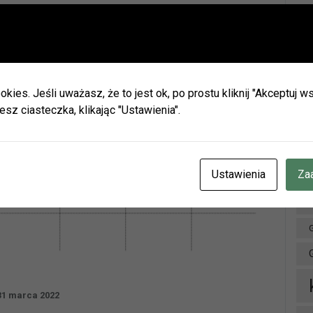
Ważna informacja!
Drodzy Czytelnicy
Ar
ie wakacji biblioteki w Olszynie i w Hadrze oraz oddział dla dz
h będą nieczynne.
okies. Jeśli uważasz, że to jest ok, po prostu kliknij "Akceptuj
zamy do naszych placówek w Herbach (ul. Lubliniecka) i w Lisow
esz ciasteczka, klikając "Ustawienia".
zku z zaplanowanymi urlopami pracowników godziny otwarcia 
ianie.
cje znajdziecie Państwo na naszej stronie internetowej i facebo
CZENIE INFORMUJEMY, ŻE W DNIACH 3-14 SIERPNIA
BR.
Ustawienia
Za
OTEKA W HERBACH PRZY UL. LUBLINIECKIEJ BĘDZIE CZYNN
NACH 9:00-15:00
D
31 marca 2022