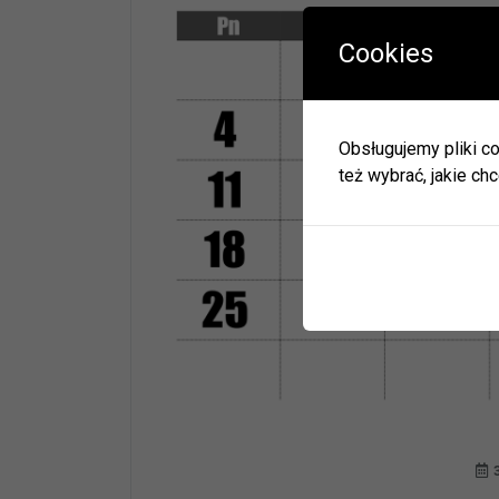
Cookies
W okres
Herbac
Obsługujemy pliki co
Zapras
też wybrać, jakie chc
W zwią
ulec zm
Informa
JEDNO
BIBLI
GODZI