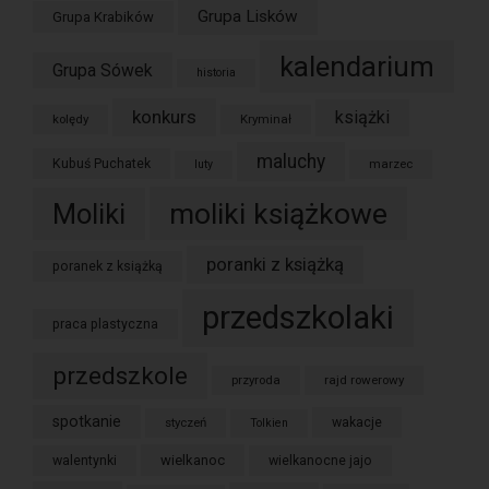
Grupa Lisków
Grupa Krabików
kalendarium
Grupa Sówek
historia
konkurs
książki
kolędy
Kryminał
maluchy
Kubuś Puchatek
marzec
luty
moliki książkowe
Moliki
poranki z książką
poranek z książką
przedszkolaki
praca plastyczna
przedszkole
przyroda
rajd rowerowy
spotkanie
styczeń
wakacje
Tolkien
wielkanoc
walentynki
wielkanocne jajo