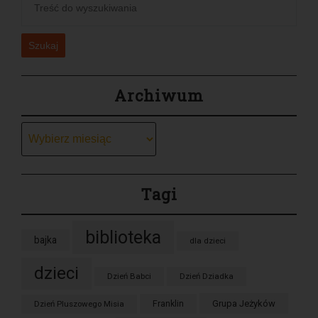
Szukaj
Archiwum
Archiwum
Tagi
biblioteka
bajka
dla dzieci
dzieci
Dzień Babci
Dzień Dziadka
Grupa Jeżyków
Dzień Pluszowego Misia
Franklin