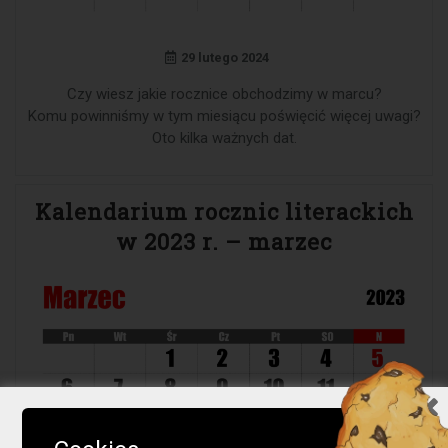
29 lutego 2024
Czy wiesz jakie rocznice obchodzimy w marcu?
Komu powinniśmy w tym miesiącu poświęcić więcej uwagi?
Oto kilka ważnych dat.
Kalendarium rocznic literackich
w 2023 r. – marzec
Ważna informacja!