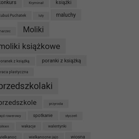
konkurs
książki
Kryminał
maluchy
Kubuś Puchatek
luty
Moliki
marzec
moliki książkowe
poranki z książką
oranek z książką
praca plastyczna
przedszkolaki
przedszkole
przyroda
spotkanie
ajd rowerowy
styczeń
wakacje
walentynki
olkien
wiosna
wielkanoc
wielkanocne jajo