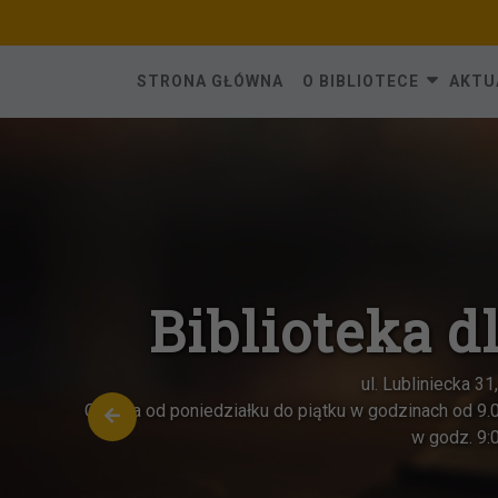
Skip
to
content
STRONA GŁÓWNA
O BIBLIOTECE
AKTU
Biblioteka dla
ul. Lubliniecka 31, 42-28
Czynna od poniedziałku do piątku w godzinach od 9.00 do 1
w godz. 9:00-13:0