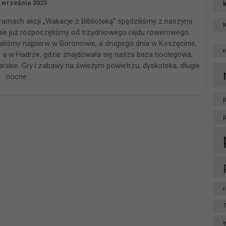
 września 2023
amach akcji „Wakacje z Biblioteką” spędziliśmy z naszymi
jnie już rozpoczęliśmy od trzydniowego rajdu rowerowego.
taliśmy najpierw w Boronowie, a drugiego dnia w Koszęcinie,
, a w Hadrze, gdzie znajdowała się nasza baza noclegowa,
rskie. Gry i zabawy na świeżym powietrzu, dyskoteka, długie
nocne …
p
r
T