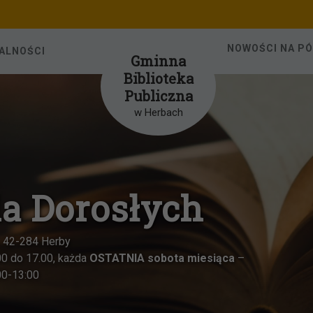
NOWOŚCI NA P
ALNOŚCI
Gminna
Biblioteka
Publiczna
w Herbach
 Dorosłych
4 Herby
7.00, każda
OSTATNIA sobota miesiąca
–
0