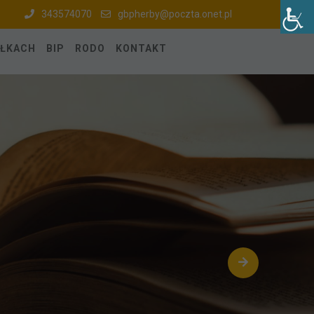
343574070
gbpherby@poczta.onet.pl
ÓŁKACH
BIP
RODO
KONTAKT