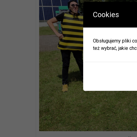
Cookies
W okres
Herbac
Obsługujemy pliki co
Zapras
też wybrać, jakie chc
W zwią
ulec zm
Informa
JEDNO
BIBLI
GODZI