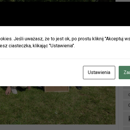
Ważna informacja!
Drodzy Czytelnicy
Ar
ie wakacji biblioteki w Olszynie i w Hadrze oraz oddział dla dz
h będą nieczynne.
okies. Jeśli uważasz, że to jest ok, po prostu kliknij "Akceptuj
zamy do naszych placówek w Herbach (ul. Lubliniecka) i w Lisow
esz ciasteczka, klikając "Ustawienia".
zku z zaplanowanymi urlopami pracowników godziny otwarcia 
ianie.
cje znajdziecie Państwo na naszej stronie internetowej i facebo
CZENIE INFORMUJEMY, ŻE W DNIACH 3-14 SIERPNIA
BR.
Ustawienia
Za
OTEKA W HERBACH PRZY UL. LUBLINIECKIEJ BĘDZIE CZYNN
NACH 9:00-15:00
D