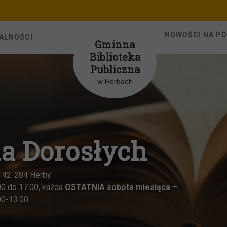
NOWOŚCI NA P
ALNOŚCI
Gminna
Biblioteka
Publiczna
w Herbach
ieci w Herbach
6, 42-284 Herby
ku w godzinach od 8.00 do 15.00