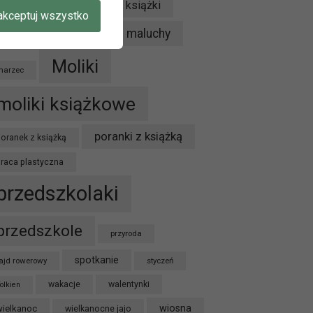
konkurs
książki
Kryminał
akceptuj wszystko
A W
maluchy
Kubuś Puchatek
luty
Moliki
marzec
moliki książkowe
poranki z książką
oranek z książką
praca plastyczna
przedszkolaki
przedszkole
przyroda
spotkanie
ajd rowerowy
styczeń
wakacje
walentynki
olkien
wiosna
wielkanoc
wielkanocne jajo