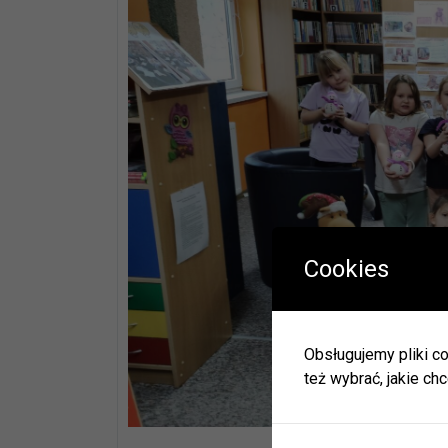
Cookies
W okres
Herbac
Obsługujemy pliki co
Zapras
też wybrać, jakie chc
W zwią
ulec zm
Informa