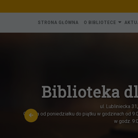
Skip
to
content
STRONA GŁÓWNA
O BIBLIOTECE
AKTU
Oddział dla dz
ul. Katowicka 
Czynna od poniedziałku do piąt