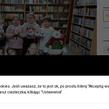
Ar
Ważna informacja!
Drodzy Czytelnicy
D
ie wakacji biblioteki w Olszynie i w Hadrze oraz oddział dla dz
h będą nieczynne.
okies. Jeśli uważasz, że to jest ok, po prostu kliknij "Akceptuj
zamy do naszych placówek w Herbach (ul. Lubliniecka) i w Lisow
esz ciasteczka, klikając "Ustawienia".
zku z zaplanowanymi urlopami pracowników godziny otwarcia 
ianie.
cje znajdziecie Państwo na naszej stronie internetowej i facebo