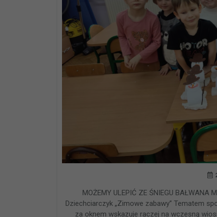
MOŻEMY ULEPIĆ ZE ŚNIEGU BAŁWANA MO
Dziechciarczyk „Zimowe zabawy” Tematem spot
za oknem wskazuje raczej na wczesną wiosn