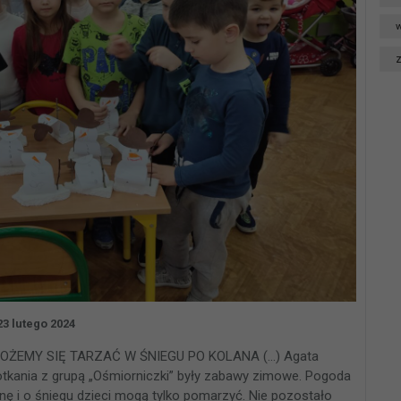
w
23 lutego 2024
ŻEMY SIĘ TARZAĆ W ŚNIEGU PO KOLANA (…) Agata
kania z grupą „Ośmiorniczki” były zabawy zimowe. Pogoda
ę i o śniegu dzieci mogą tylko pomarzyć. Nie pozostało