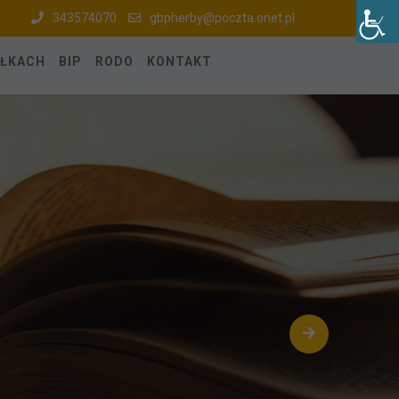
343574070
gbpherby@poczta.onet.pl
ÓŁKACH
BIP
RODO
KONTAKT