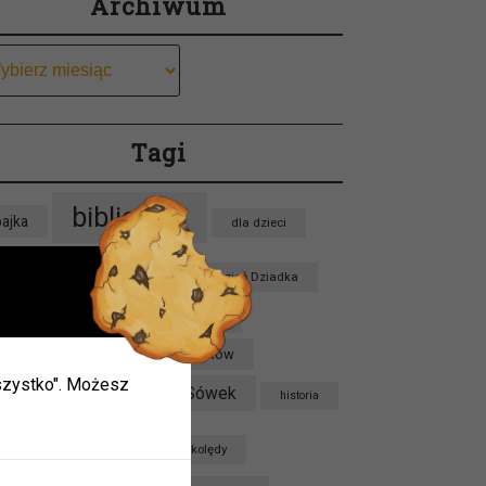
Archiwum
chiwum
Tagi
biblioteka
bajka
dla dzieci
dzieci
Dzień Babci
Dzień Dziadka
zień Pluszowego Misia
Franklin
ieci w
Grupa Jeżyków
Grupa Krabików
 wszystko". Możesz
ie.
Grupa Sówek
Grupa Lisków
historia
mogą
kalendarium
kolędy
oku.