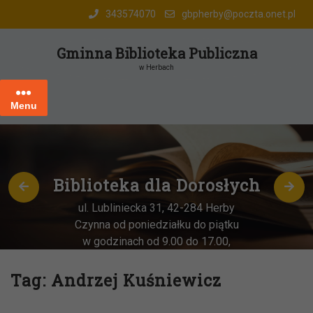
Skip
343574070
gbpherby@poczta.onet.pl
to
content
Gminna Biblioteka Publiczna
w Herbach
Menu
Biblioteka dla Dorosłych
ul. Lubliniecka 31, 42-284 Herby
Czynna od poniedziałku do piątku
w godzinach od 9.00 do 17.00,
każda
OSTATNIA sobota miesiąca
–
w godz. 9:00-13:00
Tag:
Andrzej Kuśniewicz