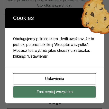
Oto kilka ważnych dat.
Cookies
Wyszukiwarka
Obsługujemy pliki cookies. Jeśli uważasz, że to
jest ok, po prostu kliknij "Akceptuj wszystko".
Możesz też wybrać, jakie chcesz ciasteczka,
Szukaj
klikając "Ustawienia".
Archiwum
Ustawienia
Archiwum
Zaakceptuj wszystko
Tagi