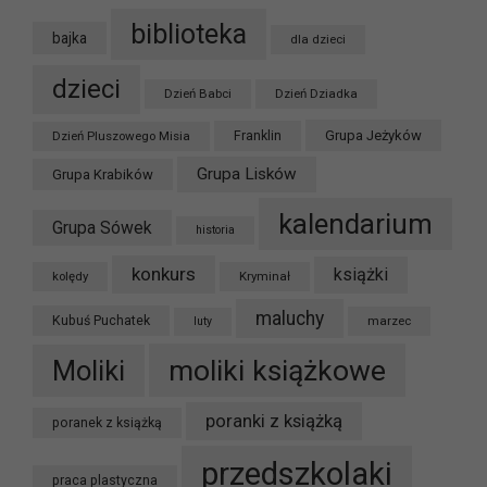
biblioteka
bajka
dla dzieci
dzieci
Dzień Babci
Dzień Dziadka
Grupa Jeżyków
Dzień Pluszowego Misia
Franklin
Grupa Lisków
Grupa Krabików
kalendarium
Grupa Sówek
historia
konkurs
książki
kolędy
Kryminał
maluchy
Kubuś Puchatek
marzec
luty
moliki książkowe
Moliki
poranki z książką
poranek z książką
przedszkolaki
praca plastyczna