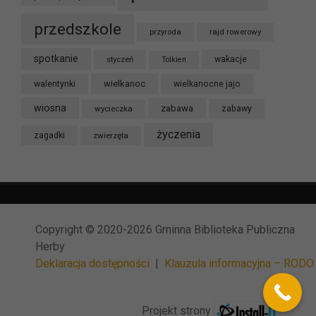
przedszkole
przyroda
rajd rowerowy
spotkanie
styczeń
wakacje
Tolkien
wielkanoc
walentynki
wielkanocne jajo
wiosna
zabawa
wycieczka
zabawy
życzenia
zagadki
zwierzęta
Copyright © 2020-2026 Gminna Biblioteka Publiczna
Herby
Deklaracja dostępności
|
Klauzula informacyjna – RODO
Projekt strony