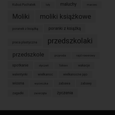
maluchy
Kubuś Puchatek
marzec
luty
moliki książkowe
Moliki
poranki z książką
poranek z książką
przedszkolaki
praca plastyczna
przedszkole
przyroda
rajd rowerowy
spotkanie
styczeń
wakacje
Tolkien
wielkanoc
walentynki
wielkanocne jajo
wiosna
zabawa
wycieczka
zabawy
życzenia
zagadki
zwierzęta