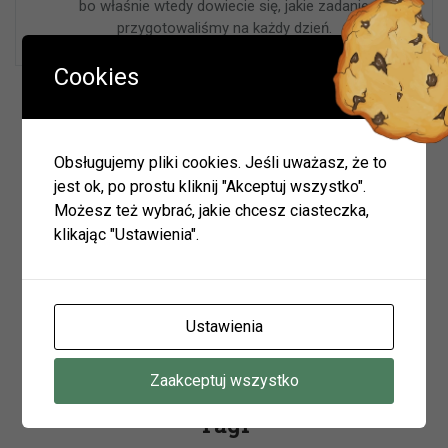
bo właśnie wtedy dowiecie się, jakie zadanie
przygotowaliśmy na każdy dzień.
Cookies
Wyszukiwarka
Obsługujemy pliki cookies. Jeśli uważasz, że to
jest ok, po prostu kliknij "Akceptuj wszystko".
Możesz też wybrać, jakie chcesz ciasteczka,
Szukaj
klikając "Ustawienia".
Archiwum
Ustawienia
Archiwum
Zaakceptuj wszystko
Tagi