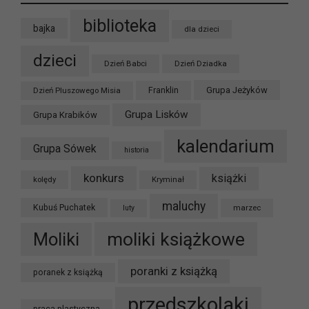
biblioteka
bajka
dla dzieci
dzieci
Dzień Babci
Dzień Dziadka
Grupa Jeżyków
Dzień Pluszowego Misia
Franklin
Grupa Lisków
Grupa Krabików
kalendarium
Grupa Sówek
historia
konkurs
książki
kolędy
Kryminał
maluchy
Kubuś Puchatek
marzec
luty
moliki książkowe
Moliki
poranki z książką
poranek z książką
przedszkolaki