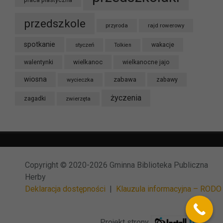
praca plastyczna
przedszkole
przyroda
rajd rowerowy
spotkanie
styczeń
wakacje
Tolkien
wielkanoc
walentynki
wielkanocne jajo
wiosna
zabawa
wycieczka
zabawy
życzenia
zagadki
zwierzęta
Copyright © 2020-2026 Gminna Biblioteka Publiczna
Herby
Deklaracja dostępności
|
Klauzula informacyjna – RODO
Projekt strony