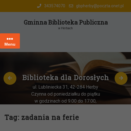
Skip
343574070
gbpherby@poczta.onet.pl
to
content
Gminna Biblioteka Publiczna
w Herbach
Menu
Biblioteka dla Dorosłych
ul. Lubliniecka 31, 42-284 Herby
Czynna od poniedziałku do piątku
w godzinach od 9.00 do 17.00,
każda
OSTATNIA sobota miesiąca
–
w godz. 9:00-13:00
Tag:
zadania na ferie