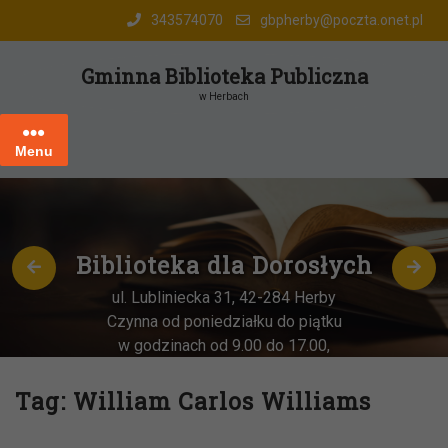
Skip
343574070
gbpherby@poczta.onet.pl
to
content
Gminna Biblioteka Publiczna
w Herbach
Menu
Biblioteka dla Dorosłych
ul. Lubliniecka 31, 42-284 Herby
Czynna od poniedziałku do piątku
w godzinach od 9.00 do 17.00,
każda
OSTATNIA sobota miesiąca
–
w godz. 9:00-13:00
Tag:
William Carlos Williams