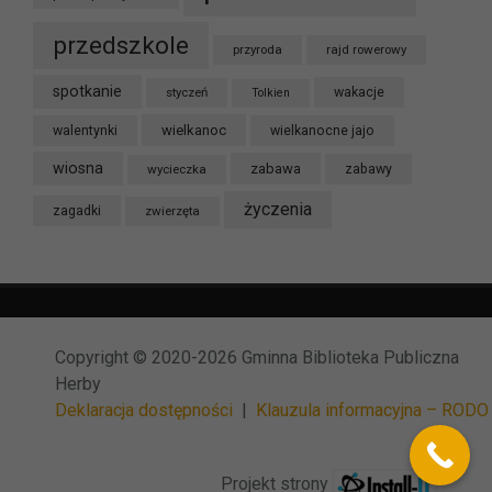
przedszkole
przyroda
rajd rowerowy
spotkanie
styczeń
wakacje
Tolkien
wielkanoc
walentynki
wielkanocne jajo
wiosna
zabawa
wycieczka
zabawy
życzenia
zagadki
zwierzęta
Copyright © 2020-2026 Gminna Biblioteka Publiczna
Herby
Deklaracja dostępności
|
Klauzula informacyjna – RODO
Projekt strony