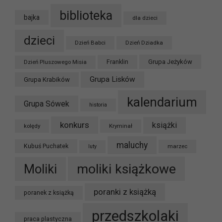
biblioteka
bajka
dla dzieci
dzieci
Dzień Babci
Dzień Dziadka
Grupa Jeżyków
Dzień Pluszowego Misia
Franklin
Grupa Lisków
Grupa Krabików
kalendarium
Grupa Sówek
historia
konkurs
książki
kolędy
Kryminał
maluchy
Kubuś Puchatek
marzec
luty
moliki książkowe
Moliki
poranki z książką
poranek z książką
przedszkolaki
praca plastyczna