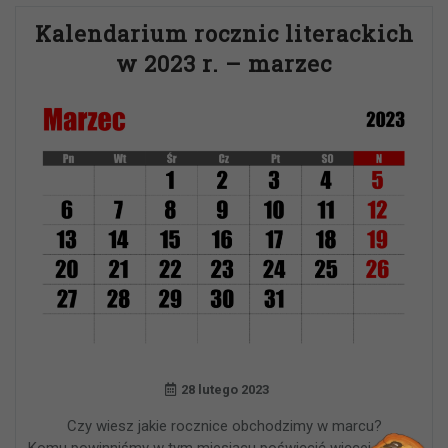
Kalendarium rocznic literackich
w 2023 r. – marzec
28 lutego 2023
Czy wiesz jakie rocznice obchodzimy w marcu?
Komu powinniśmy w tym miesiącu poświęcić więcej uwagi?