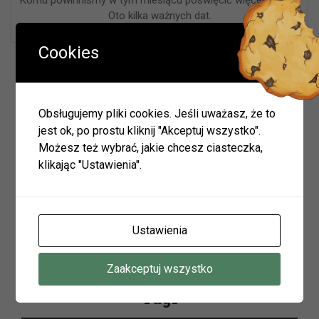
Oto kilka ważnych dat.
Cookies
Wyszukiwarka
Obsługujemy pliki cookies. Jeśli uważasz, że to
jest ok, po prostu kliknij "Akceptuj wszystko".
Możesz też wybrać, jakie chcesz ciasteczka,
Szukaj
klikając "Ustawienia".
Archiwum
Ustawienia
Archiwum
Zaakceptuj wszystko
Tagi