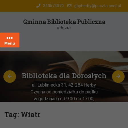
Skip
343574070
gbpherby@poczta.onet.pl
to
content
Gminna Biblioteka Publiczna
w Herbach
Menu
Biblioteka dla Dorosłych
ul. Lubliniecka 31, 42-284 Herby
Czynna od poniedziałku do piątku
w godzinach od 9.00 do 17.00,
każda
OSTATNIA sobota miesiąca
–
w godz. 9:00-13:00
Tag:
Wiatr