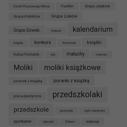
Grupa Jeżyków
Dzień Pluszowego Misia
Franklin
Grupa Lisków
Grupa Krabików
kalendarium
Grupa Sówek
historia
konkurs
książki
kolędy
Kryminał
maluchy
Kubuś Puchatek
marzec
luty
moliki książkowe
Moliki
poranki z książką
poranek z książką
przedszkolaki
praca plastyczna
przedszkole
przyroda
rajd rowerowy
spotkanie
styczeń
wakacje
Tolkien