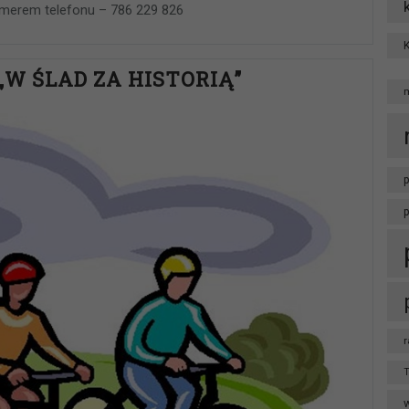
merem telefonu – 786 229 826
„W ŚLAD ZA HISTORIĄ”
p
r
T