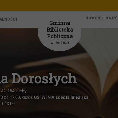
NOWOŚCI NA P
ALNOŚCI
Gminna
Biblioteka
Publiczna
w Herbach
ieci w Herbach
 42-284 Herby
 w godzinach od 8.00 do 15.00