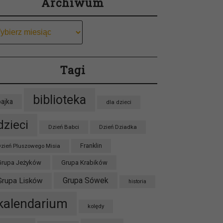
Archiwum
chiwum
Tagi
biblioteka
bajka
dla dzieci
dzieci
Dzień Babci
Dzień Dziadka
zień Pluszowego Misia
Franklin
Grupa Jeżyków
Grupa Krabików
Grupa Sówek
Grupa Lisków
historia
kalendarium
kolędy