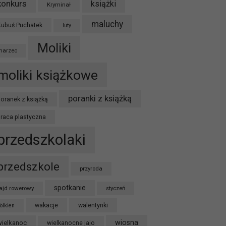
konkurs
książki
Kryminał
maluchy
Kubuś Puchatek
luty
Moliki
marzec
moliki książkowe
poranki z książką
oranek z książką
praca plastyczna
przedszkolaki
przedszkole
przyroda
spotkanie
ajd rowerowy
styczeń
wakacje
walentynki
olkien
wiosna
wielkanoc
wielkanocne jajo