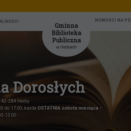
NOWOŚCI NA P
ALNOŚCI
Gminna
Biblioteka
Publiczna
w Herbach
la Dorosłych
1, 42-284 Herby
00 do 17.00, każda
OSTATNIA sobota miesiąca
–
00-13:00