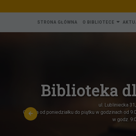
Skip
to
content
STRONA GŁÓWNA
O BIBLIOTECE
AKTU
Biblioteka d
ul. Lubliniecka 3
Czynna od poniedziałku do piątku w godzinach od 9.
w godz. 9: