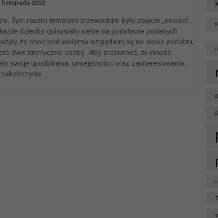
 listopada 2023
ymi. Tym razem tematem przewodnim było pojęcie „inności”.
j każde dziecko opisywało siebie na podstawie podanych
ważyły, że choć pod wieloma względami są do siebie podobni,
naleźć dwie identyczne osoby. Aby zrozumieć, że inność
wały swoje upodobania, umiejętności oraz zainteresowania.
 zakończenie …
p
r
T