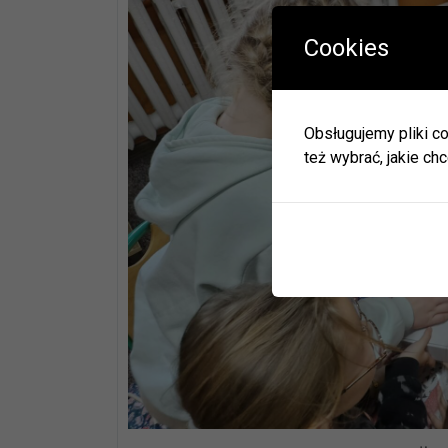
Cookies
W okres
Herbac
Obsługujemy pliki co
Zapras
też wybrać, jakie chc
W zwią
ulec zm
Informa
JEDNO
BIBLI
GODZI