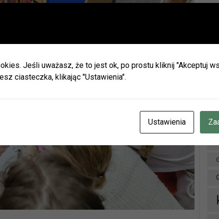
Ważna informacja!
Drodzy Czytelnicy
Ar
ie wakacji biblioteki w Olszynie i w Hadrze oraz oddział dla dz
h będą nieczynne.
okies. Jeśli uważasz, że to jest ok, po prostu kliknij "Akceptuj
zamy do naszych placówek w Herbach (ul. Lubliniecka) i w Lisow
esz ciasteczka, klikając "Ustawienia".
zku z zaplanowanymi urlopami pracowników godziny otwarcia 
ianie.
cje znajdziecie Państwo na naszej stronie internetowej i facebo
CZENIE INFORMUJEMY, ŻE W DNIACH 3-14 SIERPNIA
BR.
Ustawienia
Za
OTEKA W HERBACH PRZY UL. LUBLINIECKIEJ BĘDZIE CZYNN
NACH 9:00-15:00
D