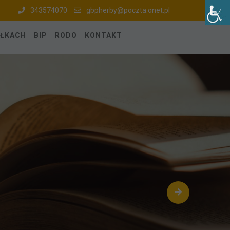
343574070
gbpherby@poczta.onet.pl
ÓŁKACH
BIP
RODO
KONTAKT