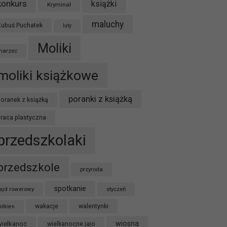
konkurs
książki
Kryminał
maluchy
Kubuś Puchatek
luty
Moliki
marzec
moliki książkowe
poranki z książką
oranek z książką
praca plastyczna
przedszkolaki
przedszkole
przyroda
spotkanie
ajd rowerowy
styczeń
wakacje
walentynki
olkien
wiosna
wielkanoc
wielkanocne jajo