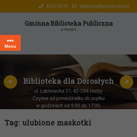
Skip
343574070
gbpherby@poczta.onet.pl
to
content
Gminna Biblioteka Publiczna
w Herbach
Menu
Biblioteka dla Dorosłych
ul. Lubliniecka 31, 42-284 Herby
Czynna od poniedziałku do piątku
w godzinach od 9.00 do 17.00,
każda
OSTATNIA sobota miesiąca
–
w godz. 9:00-13:00
Tag:
ulubione maskotki