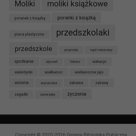
moliki książkowe
Moliki
poranki z książką
poranek z książką
przedszkolaki
praca plastyczna
przedszkole
przyroda
rajd rowerowy
spotkanie
styczeń
wakacje
Tolkien
wielkanoc
walentynki
wielkanocne jajo
wiosna
zabawa
wycieczka
zabawy
życzenia
zagadki
zwierzęta
Copyright © 2020-2026 Gminna Biblioteka Publiczna