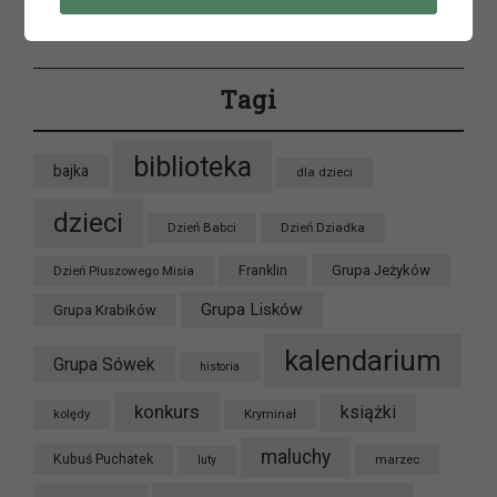
Tagi
biblioteka
bajka
dla dzieci
dzieci
Dzień Babci
Dzień Dziadka
Grupa Jeżyków
Dzień Pluszowego Misia
Franklin
Grupa Lisków
Grupa Krabików
kalendarium
Grupa Sówek
historia
konkurs
książki
kolędy
Kryminał
maluchy
Kubuś Puchatek
marzec
luty