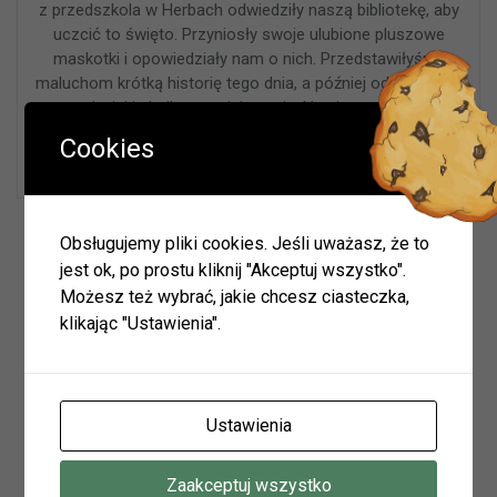
z przedszkola w Herbach odwiedziły naszą bibliotekę, aby
uczcić to święto. Przyniosły swoje ulubione pluszowe
maskotki i opowiedziały nam o nich. Przedstawiłyśmy
maluchom krótką historię tego dnia, a później odpowiadały
na pytania, jakie bajkowe misie znają. Na pierwszym miejscu
tej długiej listy znalazł się oczywiście Kubuś Puchatek,
Cookies
który już po chwili do nas zawitał! Przyprowadził ze sobą …
Wyszukiwarka
Obsługujemy pliki cookies. Jeśli uważasz, że to
jest ok, po prostu kliknij "Akceptuj wszystko".
Możesz też wybrać, jakie chcesz ciasteczka,
klikając "Ustawienia".
Szukaj
Ustawienia
Archiwum
Zaakceptuj wszystko
Archiwum