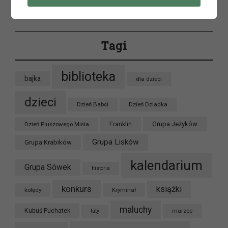
Tagi
biblioteka
bajka
dla dzieci
dzieci
Dzień Babci
Dzień Dziadka
Grupa Jeżyków
Dzień Pluszowego Misia
Franklin
Grupa Lisków
Grupa Krabików
kalendarium
Grupa Sówek
historia
konkurs
książki
kolędy
Kryminał
maluchy
Kubuś Puchatek
marzec
luty