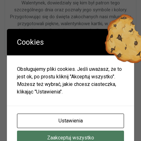
Walentynek, dowiedziały się kim był patron tego
szczególnego dnia oraz poznały jego symbole i kolory.
Przygotowując się do święta zakochanych nasi milusińscy
przygotowali piękne, walentynkowe kartki, w środku
których wypisali wyjątkowe życzenia dla przyjaciół
i najbliższych. Nasi czytelnicy brali także udział w wielu
Cookies
zabawach, w trakcie których musieli wykazać …
Wyszukiwarka
Obsługujemy pliki cookies. Jeśli uważasz, że to
jest ok, po prostu kliknij "Akceptuj wszystko".
Możesz też wybrać, jakie chcesz ciasteczka,
klikając "Ustawienia".
Szukaj
Ustawienia
Archiwum
Zaakceptuj wszystko
Archiwum