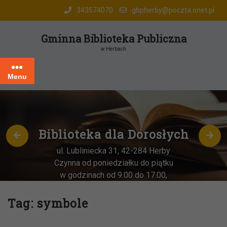
Skip
343574070
gbpherby@poczta.onet.pl
to
content
Gminna Biblioteka Publiczna
w Herbach
Menu
Biblioteka dla Dorosłych
ul. Lubliniecka 31, 42-284 Herby
Czynna od poniedziałku do piątku
w godzinach od 9.00 do 17.00,
każda
OSTATNIA sobota miesiąca
–
w godz. 9:00-13:00
Tag:
symbole