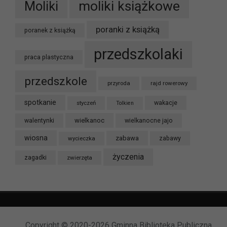
moliki książkowe
Moliki
poranki z książką
poranek z książką
przedszkolaki
praca plastyczna
przedszkole
przyroda
rajd rowerowy
spotkanie
styczeń
wakacje
Tolkien
wielkanoc
walentynki
wielkanocne jajo
wiosna
zabawa
wycieczka
zabawy
życzenia
zagadki
zwierzęta
Copyright © 2020-2026 Gminna Biblioteka Publiczna