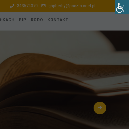
343574070
gbpherby@poczta.onet.pl
ÓŁKACH
BIP
RODO
KONTAKT