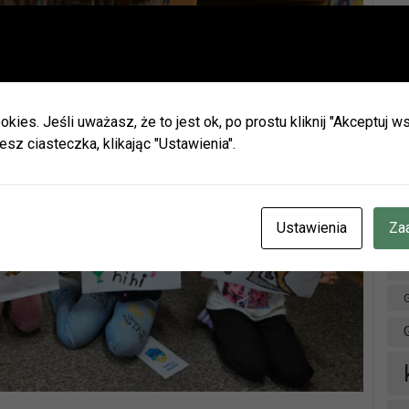
Ważna informacja!
Drodzy Czytelnicy
Ar
ie wakacji biblioteki w Olszynie i w Hadrze oraz oddział dla dz
h będą nieczynne.
okies. Jeśli uważasz, że to jest ok, po prostu kliknij "Akceptuj
zamy do naszych placówek w Herbach (ul. Lubliniecka) i w Lisow
esz ciasteczka, klikając "Ustawienia".
zku z zaplanowanymi urlopami pracowników godziny otwarcia 
ianie.
cje znajdziecie Państwo na naszej stronie internetowej i facebo
CZENIE INFORMUJEMY, ŻE W DNIACH 3-14 SIERPNIA
BR.
Ustawienia
Za
OTEKA W HERBACH PRZY UL. LUBLINIECKIEJ BĘDZIE CZYNN
NACH 9:00-15:00
D