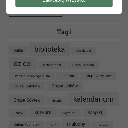
Zaakceptuj wszystko
Archiwum
Tagi
biblioteka
bajka
dla dzieci
dzieci
Dzień Babci
Dzień Dziadka
Grupa Jeżyków
Dzień Pluszowego Misia
Franklin
Grupa Lisków
Grupa Krabików
kalendarium
Grupa Sówek
historia
konkurs
książki
kolędy
Kryminał
maluchy
Kubuś Puchatek
marzec
luty