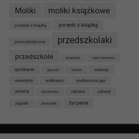
moliki książkowe
Moliki
poranki z książką
poranek z książką
przedszkolaki
praca plastyczna
przedszkole
przyroda
rajd rowerowy
spotkanie
styczeń
wakacje
Tolkien
wielkanoc
walentynki
wielkanocne jajo
wiosna
zabawa
wycieczka
zabawy
życzenia
zagadki
zwierzęta