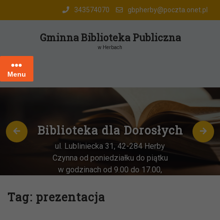
Skip
343574070
gbpherby@poczta.onet.pl
to
content
Gminna Biblioteka Publiczna
w Herbach
Menu
Biblioteka dla Dorosłych
ul. Lubliniecka 31, 42-284 Herby
Czynna od poniedziałku do piątku
w godzinach od 9.00 do 17.00,
każda
OSTATNIA sobota miesiąca
–
w godz. 9:00-13:00
Tag:
prezentacja