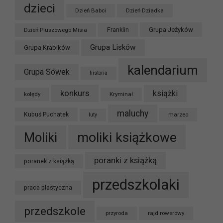
dzieci
Dzień Babci
Dzień Dziadka
Grupa Jeżyków
Dzień Pluszowego Misia
Franklin
Grupa Lisków
Grupa Krabików
kalendarium
Grupa Sówek
historia
konkurs
książki
kolędy
Kryminał
maluchy
Kubuś Puchatek
marzec
luty
moliki książkowe
Moliki
poranki z książką
poranek z książką
przedszkolaki
praca plastyczna
przedszkole
przyroda
rajd rowerowy