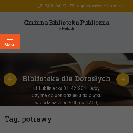
Skip
343574070
gbpherby@poczta.onet.pl
to
content
Gminna Biblioteka Publiczna
w Herbach
Menu
Biblioteka dla Dorosłych
ul. Lubliniecka 31, 42-284 Herby
Czynna od poniedziałku do piątku
w godzinach od 9.00 do 17.00,
każda
OSTATNIA sobota miesiąca
–
w godz. 9:00-13:00
Tag:
potrawy