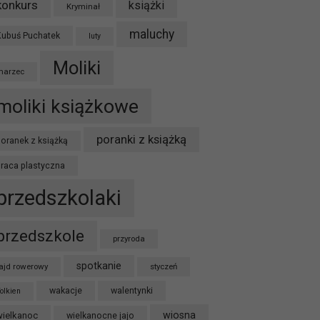
konkurs
książki
Kryminał
maluchy
Kubuś Puchatek
luty
Moliki
marzec
moliki książkowe
poranki z książką
oranek z książką
praca plastyczna
przedszkolaki
przedszkole
przyroda
spotkanie
ajd rowerowy
styczeń
wakacje
walentynki
olkien
wiosna
wielkanoc
wielkanocne jajo