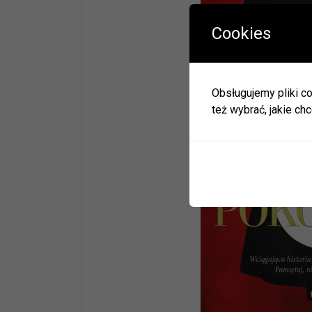
Cookies
W okres
Herbac
Obsługujemy pliki co
Zapras
też wybrać, jakie chc
W zwią
ulec zm
Informa
JEDNO
BIBLI
GODZI