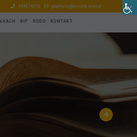
343574070
gbpherby@poczta.onet.pl
ÓŁKACH
BIP
RODO
KONTAKT