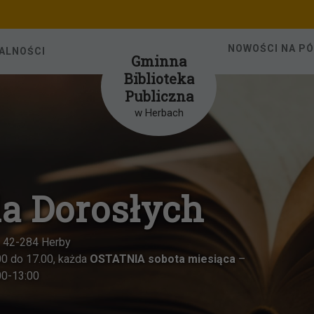
NOWOŚCI NA P
ALNOŚCI
Gminna
Biblioteka
Publiczna
w Herbach
la Dorosłych
1, 42-284 Herby
00 do 17.00, każda
OSTATNIA sobota miesiąca
–
00-13:00