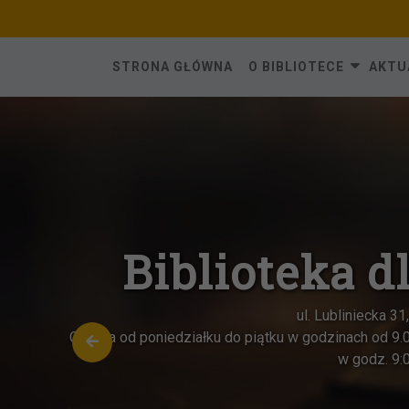
Skip
to
content
STRONA GŁÓWNA
O BIBLIOTECE
AKTU
Biblioteka d
ul. Lubliniecka 3
Czynna od poniedziałku do piątku w godzinach od 9.
w godz. 9: