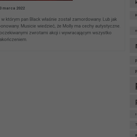
3 marca 2022
, w którym pan Black właśnie został zamordowany. Lub jak
sponowany. Musicie wiedzieć, że Molly ma cechy autystyczne.
ieoczekiwanymi zwrotami akcji i wywracającym wszystko
akończeniem.
p
r
T