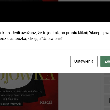
Ważna informacja!
Drodzy Czytelnicy
Ar
ie wakacji biblioteki w Olszynie i w Hadrze oraz oddział dla dz
h będą nieczynne.
okies. Jeśli uważasz, że to jest ok, po prostu kliknij "Akceptuj
zamy do naszych placówek w Herbach (ul. Lubliniecka) i w Lisow
esz ciasteczka, klikając "Ustawienia".
zku z zaplanowanymi urlopami pracowników godziny otwarcia 
ianie.
cje znajdziecie Państwo na naszej stronie internetowej i facebo
CZENIE INFORMUJEMY, ŻE W DNIACH 3-14 SIERPNIA
BR.
Ustawienia
Za
OTEKA W HERBACH PRZY UL. LUBLINIECKIEJ BĘDZIE CZYNN
NACH 9:00-15:00
D