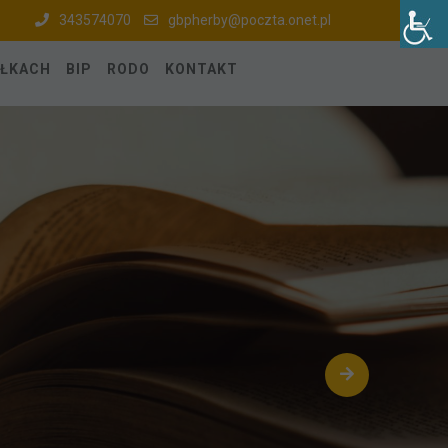
343574070
gbpherby@poczta.onet.pl
ÓŁKACH
BIP
RODO
KONTAKT