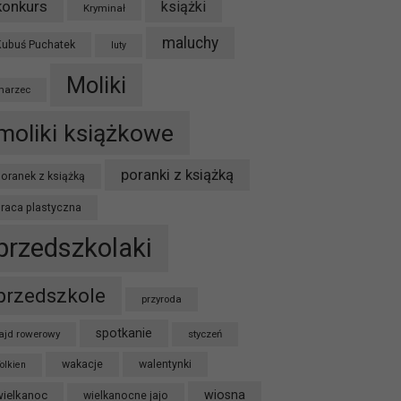
konkurs
książki
Kryminał
maluchy
Kubuś Puchatek
luty
Moliki
marzec
moliki książkowe
poranki z książką
oranek z książką
praca plastyczna
przedszkolaki
przedszkole
przyroda
spotkanie
ajd rowerowy
styczeń
wakacje
walentynki
olkien
wiosna
wielkanoc
wielkanocne jajo