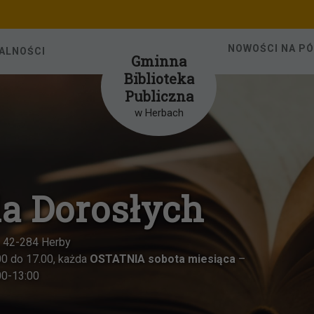
NOWOŚCI NA P
ALNOŚCI
Gminna
Biblioteka
Publiczna
w Herbach
a Dorosłych
42-284 Herby
do 17.00, każda
OSTATNIA sobota miesiąca
–
-13:00