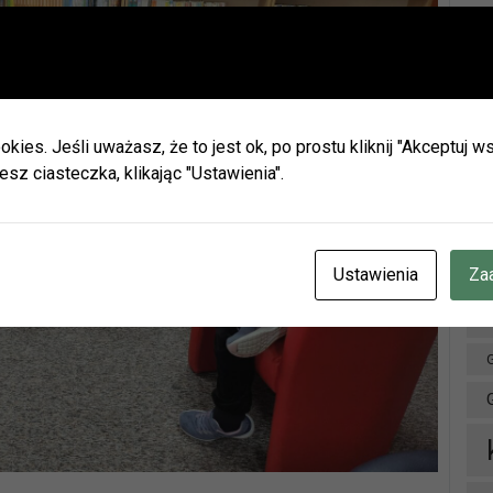
Ważna informacja!
Drodzy Czytelnicy
Ar
ie wakacji biblioteki w Olszynie i w Hadrze oraz oddział dla dz
h będą nieczynne.
okies. Jeśli uważasz, że to jest ok, po prostu kliknij "Akceptuj
zamy do naszych placówek w Herbach (ul. Lubliniecka) i w Lisow
esz ciasteczka, klikając "Ustawienia".
zku z zaplanowanymi urlopami pracowników godziny otwarcia 
ianie.
cje znajdziecie Państwo na naszej stronie internetowej i facebo
CZENIE INFORMUJEMY, ŻE W DNIACH 3-14 SIERPNIA
BR.
Ustawienia
Za
OTEKA W HERBACH PRZY UL. LUBLINIECKIEJ BĘDZIE CZYNN
NACH 9:00-15:00
D