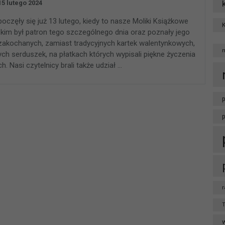
15 lutego 2024
częły się już 13 lutego, kiedy to nasze Moliki Książkowe
, kim był patron tego szczególnego dnia oraz poznały jego
 zakochanych, zamiast tradycyjnych kartek walentynkowych,
ych serduszek, na płatkach których wypisali piękne życzenia
ch. Nasi czytelnicy brali także udział …
p
r
T