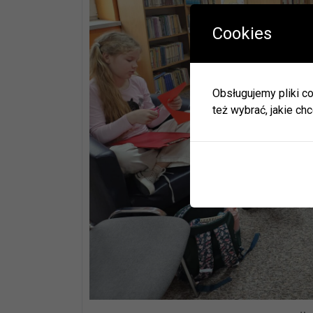
Cookies
W okres
Herbac
Obsługujemy pliki co
Zapras
też wybrać, jakie chc
W zwią
ulec zm
Informa
JEDNO
BIBLI
GODZI