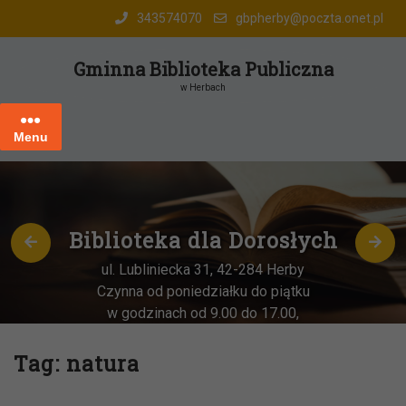
Skip
343574070
gbpherby@poczta.onet.pl
to
content
Gminna Biblioteka Publiczna
w Herbach
Menu
Biblioteka dla Dorosłych
ul. Lubliniecka 31, 42-284 Herby
Czynna od poniedziałku do piątku
w godzinach od 9.00 do 17.00,
każda
OSTATNIA sobota miesiąca
–
w godz. 9:00-13:00
Tag:
natura