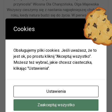
przyniosła” Wiosna Ola Charęzińska, Olga Majewska
Wszyscy cieszymy się z nastania najpiękniejszej chyba pory
roku, kiedy natura budzi się do życia. W pierwszym dniu
astronomicznej wiosny gościliśmy w naszej bibliotece
grupę Lisków – to 5-latki z naszego przedszkola.
Cookies
Wyszukiwarka
Obsługujemy pliki cookies. Jeśli uważasz, że to
jest ok, po prostu kliknij "Akceptuj wszystko".
Możesz też wybrać, jakie chcesz ciasteczka,
klikając "Ustawienia".
Szukaj
Archiwum
Ustawienia
Archiwum
Zaakceptuj wszystko