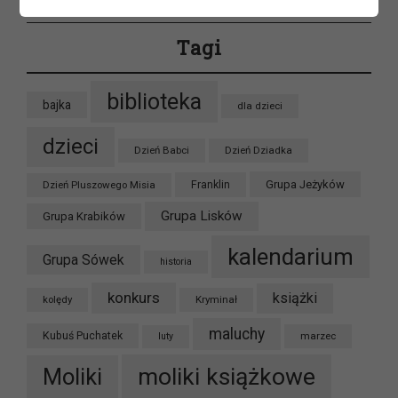
Tagi
biblioteka
bajka
dla dzieci
dzieci
Dzień Babci
Dzień Dziadka
Grupa Jeżyków
Dzień Pluszowego Misia
Franklin
Grupa Lisków
Grupa Krabików
kalendarium
Grupa Sówek
historia
konkurs
książki
kolędy
Kryminał
maluchy
Kubuś Puchatek
marzec
luty
moliki książkowe
Moliki