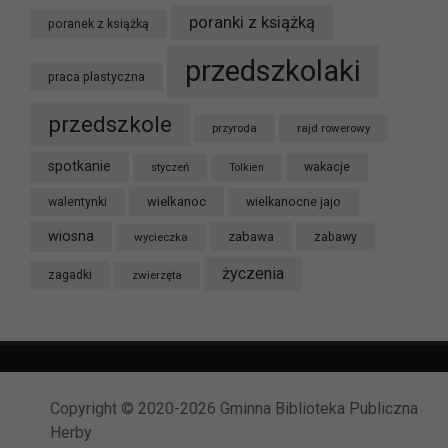
poranki z książką
poranek z książką
przedszkolaki
praca plastyczna
przedszkole
przyroda
rajd rowerowy
spotkanie
styczeń
wakacje
Tolkien
wielkanoc
walentynki
wielkanocne jajo
wiosna
zabawa
wycieczka
zabawy
życzenia
zagadki
zwierzęta
Copyright © 2020-2026 Gminna Biblioteka Publiczna
Herby