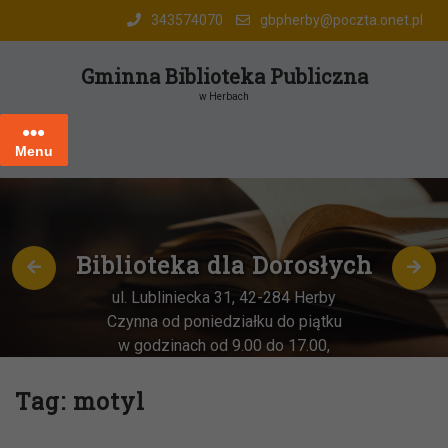
Skip
343574070
gbpherby@poczta.onet.pl
to
content
Gminna Biblioteka Publiczna
w Herbach
Menu
Biblioteka dla Dorosłych
ul. Lubliniecka 31, 42-284 Herby
Czynna od poniedziałku do piątku
w godzinach od 9.00 do 17.00,
każda
OSTATNIA sobota miesiąca
–
w godz. 9:00-13:00
Tag:
motyl