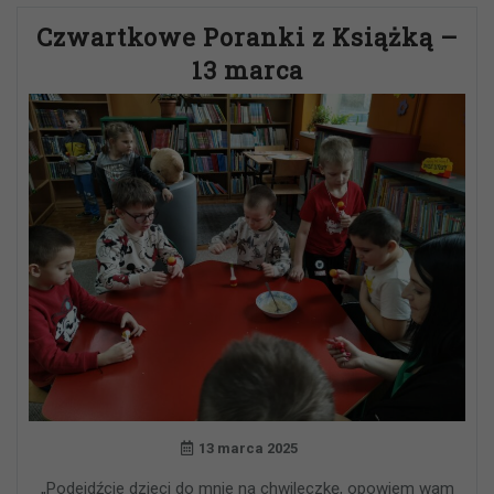
Czwartkowe Poranki z Książką –
13 marca
13 marca 2025
„Podejdźcie dzieci do mnie na chwileczkę, opowiem wam