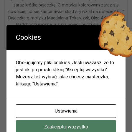
zaraz krótką bajeczkę. O motylku kolorowym zaraz się
dowiecie, co się zastanawiał skąd się wziął na świecie? (…)”
Bajeczka o motylku Magdalena Tokarczyk, Olga Adamowicz
Nadchodzi wiosna, a z nią powoli budzi się do życia
przyroda. Niebawem wszystko się zazieleni, zakwitną kwiaty
Cookies
i będziemy mogli zobaczyć kolorowe motyle.
Wyszukiwarka
Obsługujemy pliki cookies. Jeśli uważasz, że to
jest ok, po prostu kliknij "Akceptuj wszystko".
Możesz też wybrać, jakie chcesz ciasteczka,
klikając "Ustawienia".
Szukaj
Ustawienia
Archiwum
Zaakceptuj wszystko
Archiwum