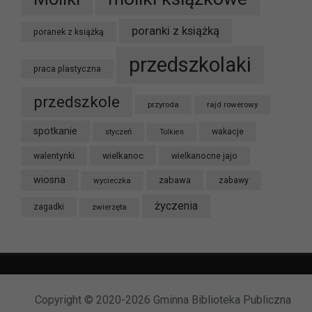
poranki z książką
poranek z książką
przedszkolaki
praca plastyczna
przedszkole
przyroda
rajd rowerowy
spotkanie
styczeń
wakacje
Tolkien
wielkanoc
walentynki
wielkanocne jajo
wiosna
zabawa
wycieczka
zabawy
życzenia
zagadki
zwierzęta
Copyright © 2020-2026 Gminna Biblioteka Publiczna