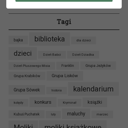
Tagi
biblioteka
bajka
dla dzieci
dzieci
Dzień Babci
Dzień Dziadka
Grupa Jeżyków
Dzień Pluszowego Misia
Franklin
Grupa Lisków
Grupa Krabików
kalendarium
Grupa Sówek
historia
konkurs
książki
kolędy
Kryminał
maluchy
Kubuś Puchatek
marzec
luty
moliki książkowe
Moliki