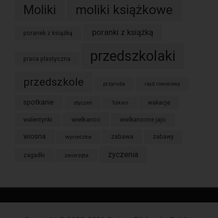
moliki książkowe
Moliki
poranki z książką
poranek z książką
przedszkolaki
praca plastyczna
przedszkole
przyroda
rajd rowerowy
spotkanie
styczeń
wakacje
Tolkien
wielkanoc
walentynki
wielkanocne jajo
wiosna
zabawa
wycieczka
zabawy
życzenia
zagadki
zwierzęta