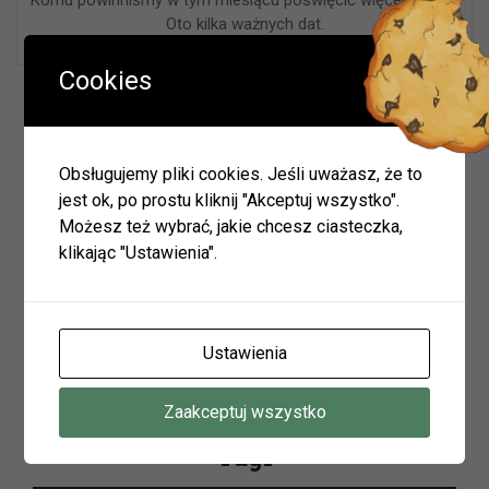
Oto kilka ważnych dat.
Cookies
Wyszukiwarka
Obsługujemy pliki cookies. Jeśli uważasz, że to
jest ok, po prostu kliknij "Akceptuj wszystko".
Możesz też wybrać, jakie chcesz ciasteczka,
Szukaj
klikając "Ustawienia".
Archiwum
Ustawienia
Archiwum
Zaakceptuj wszystko
Tagi