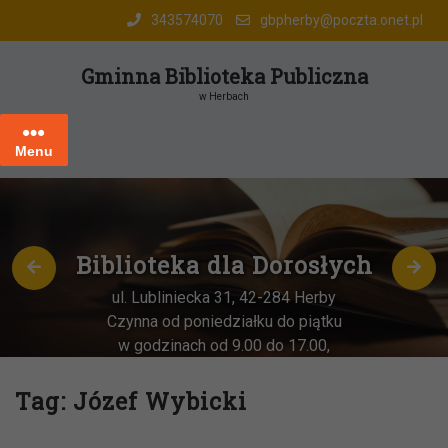
Skip
343574070
gbpherby@poczta.onet.pl
to
content
Gminna Biblioteka Publiczna
w Herbach
Menu
Biblioteka dla Dorosłych
ul. Lubliniecka 31, 42-284 Herby
Czynna od poniedziałku do piątku
w godzinach od 9.00 do 17.00,
każda
OSTATNIA sobota miesiąca
–
w godz. 9:00-13:00
Tag:
Józef Wybicki