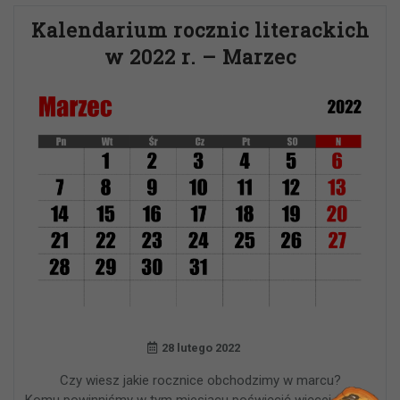
Kalendarium rocznic literackich
w 2022 r. – Marzec
28 lutego 2022
Czy wiesz jakie rocznice obchodzimy w marcu?
Komu powinniśmy w tym miesiącu poświęcić więcej uwagi?