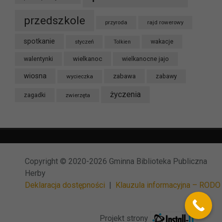
przedszkole
przyroda
rajd rowerowy
spotkanie
styczeń
wakacje
Tolkien
wielkanoc
walentynki
wielkanocne jajo
wiosna
zabawa
wycieczka
zabawy
życzenia
zagadki
zwierzęta
Copyright © 2020-2026 Gminna Biblioteka Publiczna
Herby
Deklaracja dostępności
|
Klauzula informacyjna – RODO
Projekt strony