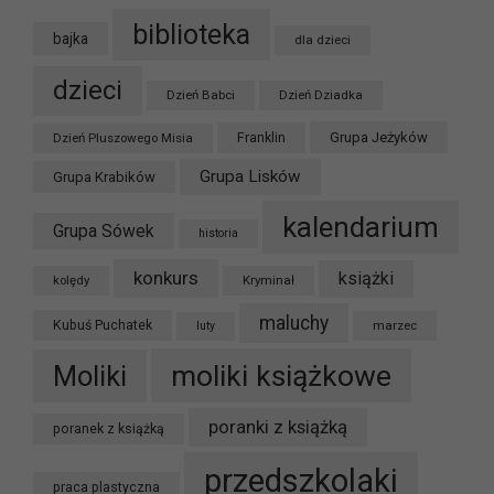
biblioteka
bajka
dla dzieci
dzieci
Dzień Babci
Dzień Dziadka
Grupa Jeżyków
Dzień Pluszowego Misia
Franklin
Grupa Lisków
Grupa Krabików
kalendarium
Grupa Sówek
historia
konkurs
książki
kolędy
Kryminał
maluchy
Kubuś Puchatek
marzec
luty
moliki książkowe
Moliki
poranki z książką
poranek z książką
przedszkolaki
praca plastyczna