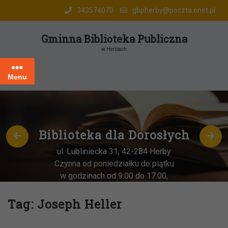
Skip
343574070
gbpherby@poczta.onet.pl
to
content
Gminna Biblioteka Publiczna
w Herbach
Menu
Biblioteka dla Dorosłych
ul. Lubliniecka 31, 42-284 Herby
Czynna od poniedziałku do piątku
w godzinach od 9.00 do 17.00,
każda
OSTATNIA sobota miesiąca
–
w godz. 9:00-13:00
Tag:
Joseph Heller