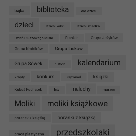
biblioteka
bajka
dla dzieci
dzieci
Dzień Babci
Dzień Dziadka
Grupa Jeżyków
Dzień Pluszowego Misia
Franklin
Grupa Lisków
Grupa Krabików
kalendarium
Grupa Sówek
historia
konkurs
książki
kolędy
Kryminał
maluchy
Kubuś Puchatek
marzec
luty
moliki książkowe
Moliki
poranki z książką
poranek z książką
przedszkolaki
praca plastyczna