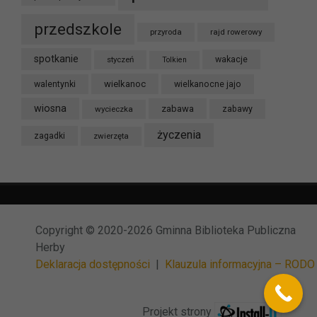
przedszkole
przyroda
rajd rowerowy
spotkanie
styczeń
wakacje
Tolkien
wielkanoc
walentynki
wielkanocne jajo
wiosna
zabawa
wycieczka
zabawy
życzenia
zagadki
zwierzęta
Copyright © 2020-2026 Gminna Biblioteka Publiczna
Herby
Deklaracja dostępności
|
Klauzula informacyjna – RODO
Projekt strony