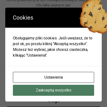
Oto kilka ważnych dat.
Cookies
Wyszukiwarka
Obsługujemy pliki cookies. Jeśli uważasz, że to
jest ok, po prostu kliknij "Akceptuj wszystko".
Możesz też wybrać, jakie chcesz ciasteczka,
Szukaj
klikając "Ustawienia".
Archiwum
Ustawienia
Archiwum
Zaakceptuj wszystko
Tagi