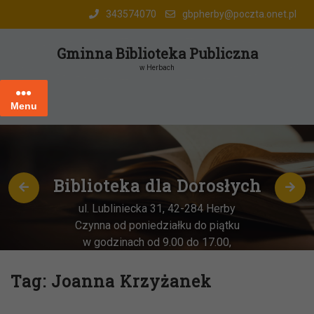
Skip
343574070
gbpherby@poczta.onet.pl
to
content
Gminna Biblioteka Publiczna
w Herbach
Menu
Biblioteka dla Dorosłych
ul. Lubliniecka 31, 42-284 Herby
Czynna od poniedziałku do piątku
w godzinach od 9.00 do 17.00,
każda
OSTATNIA sobota miesiąca
–
w godz. 9:00-13:00
Tag:
Joanna Krzyżanek