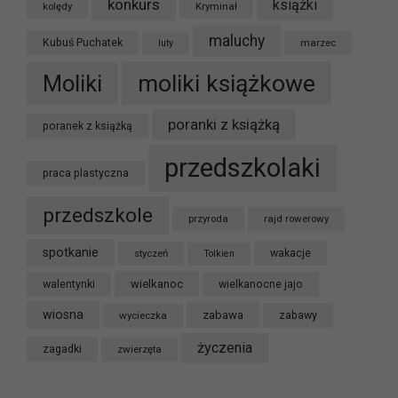
konkurs
książki
kolędy
Kryminał
maluchy
Kubuś Puchatek
marzec
luty
moliki książkowe
Moliki
poranki z książką
poranek z książką
przedszkolaki
praca plastyczna
przedszkole
przyroda
rajd rowerowy
spotkanie
styczeń
wakacje
Tolkien
wielkanoc
walentynki
wielkanocne jajo
wiosna
zabawa
wycieczka
zabawy
życzenia
zagadki
zwierzęta