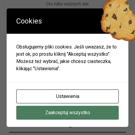
Oto kilka ważnych dat.
Cookies
Wyszukiwarka
Obsługujemy pliki cookies. Jeśli uważasz, że to
jest ok, po prostu kliknij "Akceptuj wszystko".
Szukaj
Możesz też wybrać, jakie chcesz ciasteczka,
klikając "Ustawienia".
Archiwum
Archiwum
Ustawienia
Zaakceptuj wszystko
Tagi