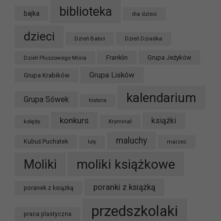
biblioteka
bajka
dla dzieci
dzieci
Dzień Babci
Dzień Dziadka
Grupa Jeżyków
Dzień Pluszowego Misia
Franklin
Grupa Lisków
Grupa Krabików
kalendarium
Grupa Sówek
historia
konkurs
książki
kolędy
Kryminał
maluchy
Kubuś Puchatek
marzec
luty
moliki książkowe
Moliki
poranki z książką
poranek z książką
przedszkolaki
praca plastyczna