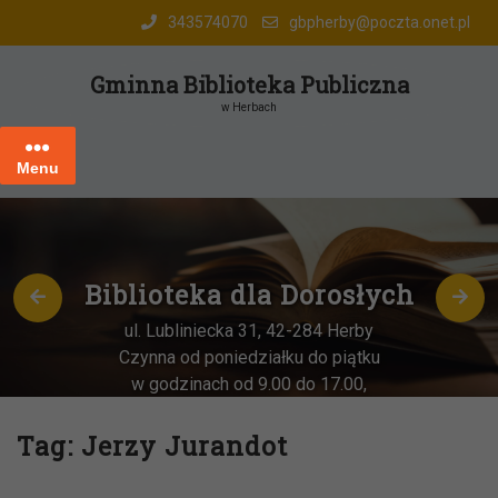
Skip
343574070
gbpherby@poczta.onet.pl
to
content
Gminna Biblioteka Publiczna
w Herbach
Menu
Biblioteka dla Dorosłych
ul. Lubliniecka 31, 42-284 Herby
Czynna od poniedziałku do piątku
w godzinach od 9.00 do 17.00,
każda
OSTATNIA sobota miesiąca
–
w godz. 9:00-13:00
Tag:
Jerzy Jurandot