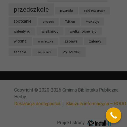
przedszkole
przyroda
rajd rowerowy
spotkanie
styczeń
wakacje
Tolkien
wielkanoc
walentynki
wielkanocne jajo
wiosna
zabawa
wycieczka
zabawy
życzenia
zagadki
zwierzęta
Copyright © 2020-2026 Gminna Biblioteka Publiczna
Herby
Deklaracja dostępności
|
Klauzula informacyjna – RODO
Projekt strony