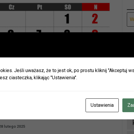
Ar
Ważna informacja!
Drodzy Czytelnicy
ie wakacji biblioteki w Olszynie i w Hadrze oraz oddział dla dz
h będą nieczynne.
okies. Jeśli uważasz, że to jest ok, po prostu kliknij "Akceptuj
zamy do naszych placówek w Herbach (ul. Lubliniecka) i w Lisow
esz ciasteczka, klikając "Ustawienia".
zku z zaplanowanymi urlopami pracowników godziny otwarcia 
ianie.
D
cje znajdziecie Państwo na naszej stronie internetowej i facebo
CZENIE INFORMUJEMY, ŻE W DNIACH 3-14 SIERPNIA
BR.
Ustawienia
Za
OTEKA W HERBACH PRZY UL. LUBLINIECKIEJ BĘDZIE CZYNN
NACH 9:00-15:00
28 lutego 2025