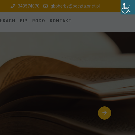
343574070
gbpherby@poczta.onet.pl
ÓŁKACH
BIP
RODO
KONTAKT