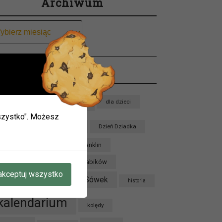
Archiwum
chiwum
Tagi
ieci w
biblioteka
bajka
dla dzieci
 wszystko". Możesz
ie.
dzieci
Dzień Babci
Dzień Dziadka
mogą
zień Pluszowego Misia
Franklin
oku.
Grupa Jeżyków
Grupa Krabików
akceptuj wszystko
Grupa Sówek
Grupa Lisków
historia
A W
kalendarium
kolędy