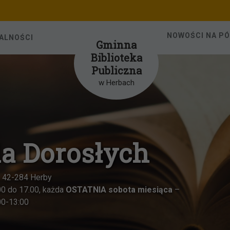
NOWOŚCI NA P
ALNOŚCI
Gminna
Biblioteka
Publiczna
w Herbach
la Dorosłych
1, 42-284 Herby
00 do 17.00, każda
OSTATNIA sobota miesiąca
–
00-13:00