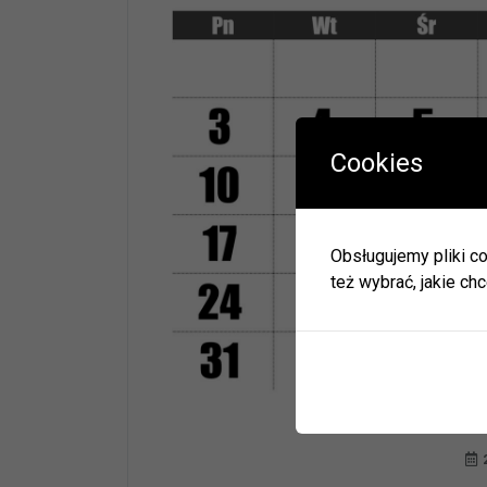
Cookies
W okres
Herbac
Obsługujemy pliki co
Zapras
też wybrać, jakie chc
W zwią
ulec zm
Informa
JEDNO
BIBLI
GODZI