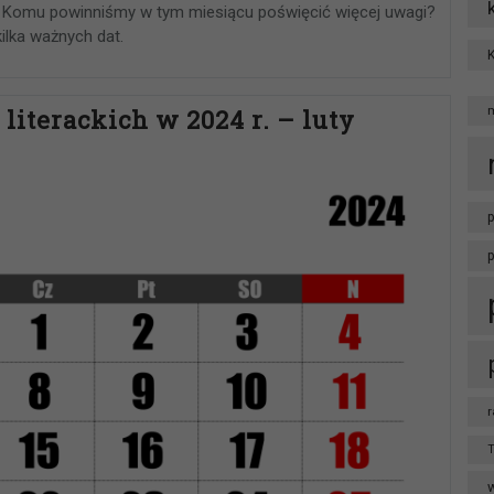
 Komu powinniśmy w tym miesiącu poświęcić więcej uwagi?
ilka ważnych dat.
literackich w 2024 r. – luty
p
r
T