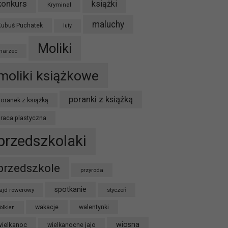
konkurs
książki
Kryminał
maluchy
Kubuś Puchatek
luty
Moliki
marzec
moliki książkowe
poranki z książką
oranek z książką
praca plastyczna
przedszkolaki
przedszkole
przyroda
spotkanie
ajd rowerowy
styczeń
wakacje
walentynki
olkien
wiosna
wielkanoc
wielkanocne jajo