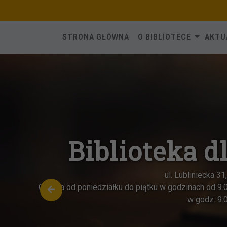
Skip
to
content
STRONA GŁÓWNA
O BIBLIOTECE
AKTU
Biblioteka d
ul. Lubliniecka 3
Czynna od poniedziałku do piątku w godzinach od 9.
w godz. 9: