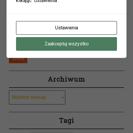
klikając "Ustawienia".
…
Wyszukiwarka
Ustawienia
Zaakceptuj wszystko
Szukaj
Archiwum
Archiwum
Tagi