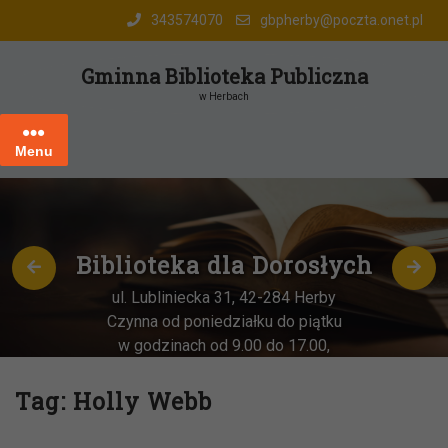
Skip
343574070
gbpherby@poczta.onet.pl
to
content
Gminna Biblioteka Publiczna
w Herbach
Menu
Biblioteka dla Dorosłych
ul. Lubliniecka 31, 42-284 Herby
Czynna od poniedziałku do piątku
w godzinach od 9.00 do 17.00,
każda
OSTATNIA sobota miesiąca
–
w godz. 9:00-13:00
Tag:
Holly Webb