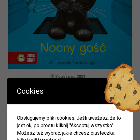
7 czerwca 2021
Muzeum z Pazurkiem to nowa seria Holly Webb – autorki
Cookies
wzruszających opowieści Zaopiekuj się mną! W niektórych
muzeach mieszkają koty, które pełnia bardzo ważną rolę.
Chronią eksponaty przed gryzoniami. W Muzeum
z Pazurkiem mieszkają Sonia, Tasza, Bianka i Iwan. Jednak
Obsługujemy pliki cookies. Jeśli uważasz, że to
pewnej burzowej nocy na schodach muzeum zjawia się
jest ok, po prostu kliknij "Akceptuj wszystko".
mały czarny kotek – Piotruś. Tasza, pręgowana kotka,
Możesz też wybrać, jakie chcesz ciasteczka,
z radością wita nocnego gościa i oprowadza po wszystkich