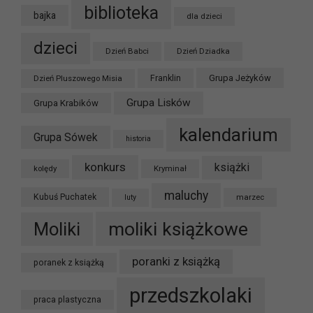
biblioteka
bajka
dla dzieci
dzieci
Dzień Babci
Dzień Dziadka
Grupa Jeżyków
Dzień Pluszowego Misia
Franklin
Grupa Lisków
Grupa Krabików
kalendarium
Grupa Sówek
historia
konkurs
książki
kolędy
Kryminał
maluchy
Kubuś Puchatek
marzec
luty
moliki książkowe
Moliki
poranki z książką
poranek z książką
przedszkolaki
praca plastyczna