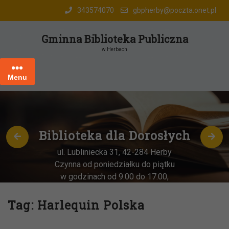
Skip
343574070
gbpherby@poczta.onet.pl
to
content
Gminna Biblioteka Publiczna
w Herbach
Menu
Biblioteka dla Dorosłych
ul. Lubliniecka 31, 42-284 Herby
Czynna od poniedziałku do piątku
w godzinach od 9.00 do 17.00,
każda
OSTATNIA sobota miesiąca
–
w godz. 9:00-13:00
Tag:
Harlequin Polska