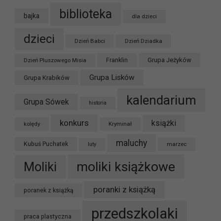
biblioteka
bajka
dla dzieci
dzieci
Dzień Babci
Dzień Dziadka
Grupa Jeżyków
Dzień Pluszowego Misia
Franklin
Grupa Lisków
Grupa Krabików
kalendarium
Grupa Sówek
historia
konkurs
książki
kolędy
Kryminał
maluchy
Kubuś Puchatek
marzec
luty
moliki książkowe
Moliki
poranki z książką
poranek z książką
przedszkolaki
praca plastyczna