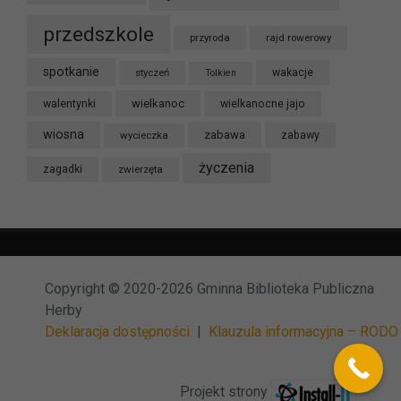
przedszkole
przyroda
rajd rowerowy
spotkanie
styczeń
wakacje
Tolkien
wielkanoc
walentynki
wielkanocne jajo
wiosna
zabawa
wycieczka
zabawy
życzenia
zagadki
zwierzęta
Copyright © 2020-2026 Gminna Biblioteka Publiczna
Herby
Deklaracja dostępności
|
Klauzula informacyjna – RODO
Projekt strony