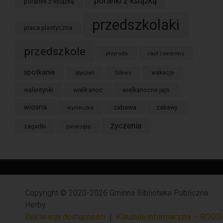
poranki z książką
poranek z książką
przedszkolaki
praca plastyczna
przedszkole
przyroda
rajd rowerowy
spotkanie
styczeń
wakacje
Tolkien
wielkanoc
walentynki
wielkanocne jajo
wiosna
zabawa
wycieczka
zabawy
życzenia
zagadki
zwierzęta
Copyright © 2020-2026 Gminna Biblioteka Publiczna
Herby
Deklaracja dostępności
|
Klauzula informacyjna – RODO