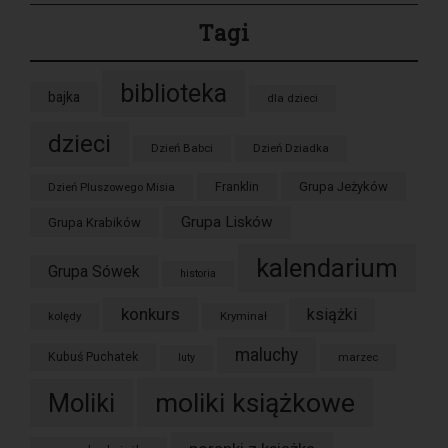
Tagi
biblioteka
bajka
dla dzieci
dzieci
Dzień Babci
Dzień Dziadka
Grupa Jeżyków
Dzień Pluszowego Misia
Franklin
Grupa Lisków
Grupa Krabików
kalendarium
Grupa Sówek
historia
konkurs
książki
kolędy
Kryminał
maluchy
Kubuś Puchatek
marzec
luty
moliki książkowe
Moliki