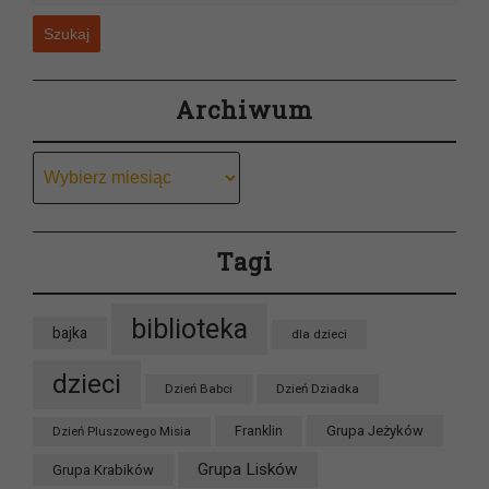
Szukaj
Archiwum
Archiwum
Tagi
biblioteka
bajka
dla dzieci
dzieci
Dzień Babci
Dzień Dziadka
Grupa Jeżyków
Dzień Pluszowego Misia
Franklin
Grupa Lisków
Grupa Krabików