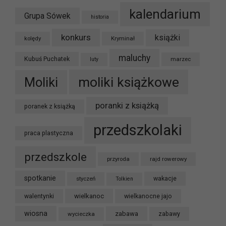
kalendarium
Grupa Sówek
historia
konkurs
książki
kolędy
Kryminał
maluchy
Kubuś Puchatek
marzec
luty
moliki książkowe
Moliki
poranki z książką
poranek z książką
przedszkolaki
praca plastyczna
przedszkole
przyroda
rajd rowerowy
spotkanie
styczeń
wakacje
Tolkien
wielkanoc
walentynki
wielkanocne jajo
wiosna
zabawa
wycieczka
zabawy