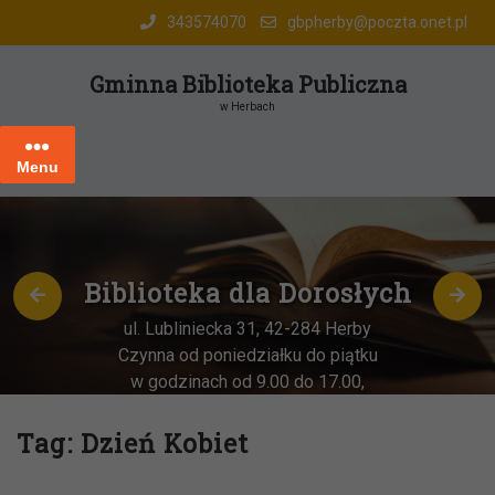
Skip
343574070
gbpherby@poczta.onet.pl
to
content
Gminna Biblioteka Publiczna
w Herbach
Menu
Biblioteka dla Dorosłych
ul. Lubliniecka 31, 42-284 Herby
Czynna od poniedziałku do piątku
w godzinach od 9.00 do 17.00,
każda
OSTATNIA sobota miesiąca
–
w godz. 9:00-13:00
Tag:
Dzień Kobiet