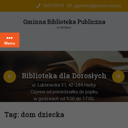
Skip
343574070
gbpherby@poczta.onet.pl
to
content
Gminna Biblioteka Publiczna
w Herbach
Menu
Biblioteka dla Dorosłych
ul. Lubliniecka 31, 42-284 Herby
Czynna od poniedziałku do piątku
w godzinach od 9.00 do 17.00,
każda
OSTATNIA sobota miesiąca
–
w godz. 9:00-13:00
Tag:
dom dziecka