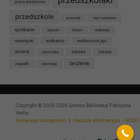
przedszkolaki
praca plastyczna
przedszkole
przyroda
rajd rowerowy
spotkanie
styczeń
wakacje
Tolkien
wielkanoc
walentynki
wielkanocne jajo
wiosna
zabawa
wycieczka
zabawy
życzenia
zagadki
zwierzęta
Copyright © 2020-2026 Gminna Biblioteka Publiczna
Herby
Deklaracja dostępności
|
Klauzula informacyjna – RODO