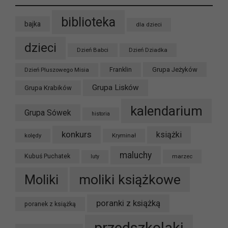
biblioteka
bajka
dla dzieci
dzieci
Dzień Babci
Dzień Dziadka
Grupa Jeżyków
Dzień Pluszowego Misia
Franklin
Grupa Lisków
Grupa Krabików
kalendarium
Grupa Sówek
historia
konkurs
książki
kolędy
Kryminał
maluchy
Kubuś Puchatek
marzec
luty
moliki książkowe
Moliki
poranki z książką
poranek z książką