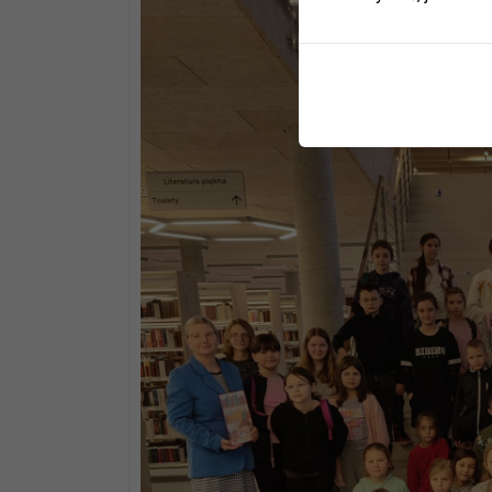
ulec zm
Informa
JEDNO
BIBLI
GODZI