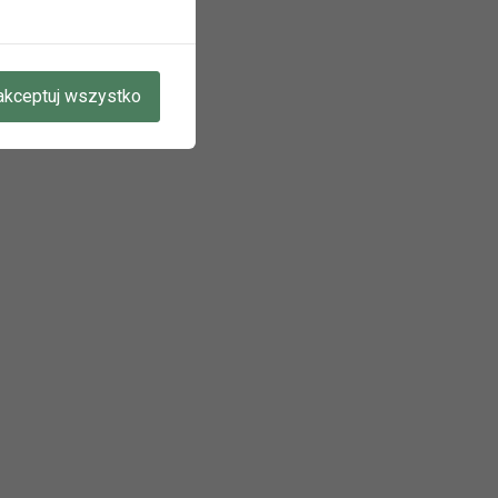
oku.
akceptuj wszystko
A W