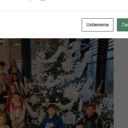
ianie.
cje znajdziecie Państwo na naszej stronie internetowej i facebo
CZENIE INFORMUJEMY, ŻE W DNIACH 3-14 SIERPNIA
BR.
Ustawienia
Za
OTEKA W HERBACH PRZY UL. LUBLINIECKIEJ BĘDZIE CZYNN
NACH 9:00-15:00