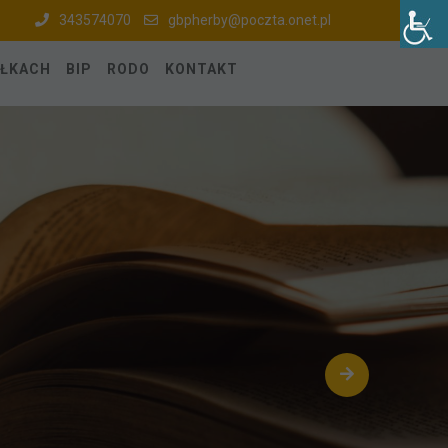
343574070
gbpherby@poczta.onet.pl
ÓŁKACH
BIP
RODO
KONTAKT