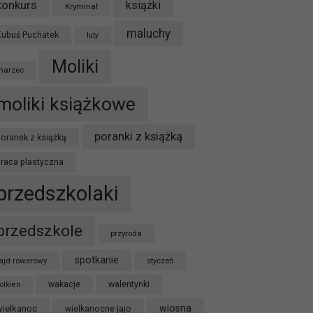
konkurs
książki
Kryminał
maluchy
Kubuś Puchatek
luty
Moliki
marzec
moliki książkowe
poranki z książką
oranek z książką
praca plastyczna
przedszkolaki
przedszkole
przyroda
spotkanie
ajd rowerowy
styczeń
wakacje
walentynki
olkien
wiosna
wielkanoc
wielkanocne jajo