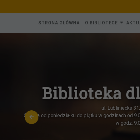
Skip
to
content
STRONA GŁÓWNA
O BIBLIOTECE
AKTU
Oddział dla dz
ul. Katowicka 6,
Czynna od poniedziałku do piątku