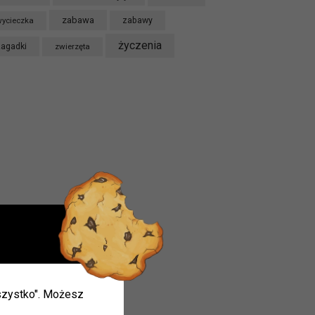
zabawa
ycieczka
zabawy
życzenia
zagadki
zwierzęta
ieci w
 wszystko". Możesz
ie.
mogą