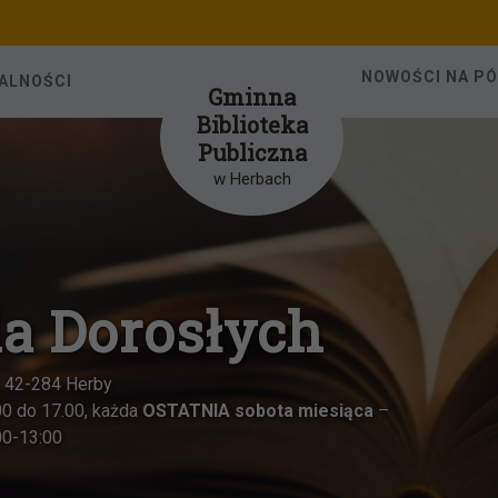
NOWOŚCI NA P
ALNOŚCI
Gminna
Biblioteka
Publiczna
w Herbach
ieci w Herbach
 42-284 Herby
 w godzinach od 8.00 do 15.00