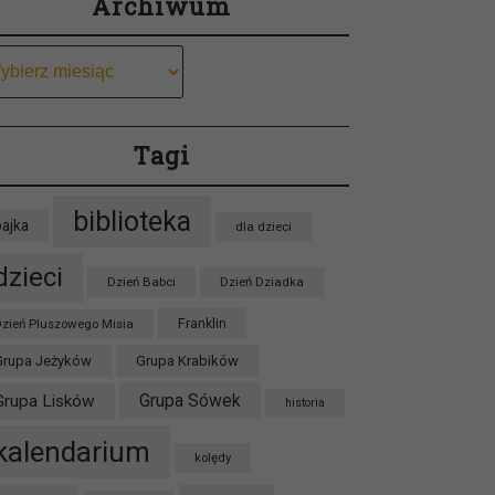
Archiwum
chiwum
Tagi
biblioteka
bajka
dla dzieci
dzieci
Dzień Babci
Dzień Dziadka
zień Pluszowego Misia
Franklin
Grupa Jeżyków
Grupa Krabików
Grupa Sówek
Grupa Lisków
historia
kalendarium
kolędy