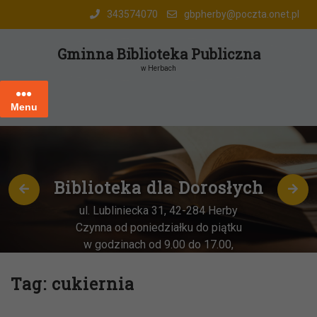
Skip
343574070
gbpherby@poczta.onet.pl
to
content
Gminna Biblioteka Publiczna
w Herbach
Menu
Biblioteka dla Dorosłych
ul. Lubliniecka 31, 42-284 Herby
Czynna od poniedziałku do piątku
w godzinach od 9.00 do 17.00,
każda
OSTATNIA sobota miesiąca
–
w godz. 9:00-13:00
Tag:
cukiernia