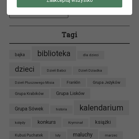
Zaakceptuj wszystko
Archiwum
Tagi
biblioteka
bajka
dla dzieci
dzieci
Dzień Babci
Dzień Dziadka
Grupa Jeżyków
Dzień Pluszowego Misia
Franklin
Grupa Lisków
Grupa Krabików
kalendarium
Grupa Sówek
historia
konkurs
książki
kolędy
Kryminał
maluchy
Kubuś Puchatek
marzec
luty