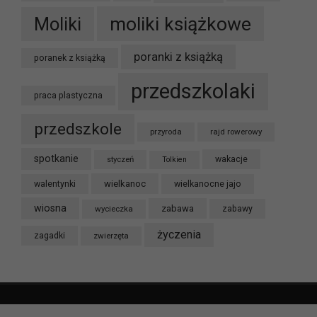
moliki książkowe
Moliki
poranki z książką
poranek z książką
przedszkolaki
praca plastyczna
przedszkole
przyroda
rajd rowerowy
spotkanie
styczeń
wakacje
Tolkien
wielkanoc
walentynki
wielkanocne jajo
wiosna
zabawa
wycieczka
zabawy
życzenia
zagadki
zwierzęta