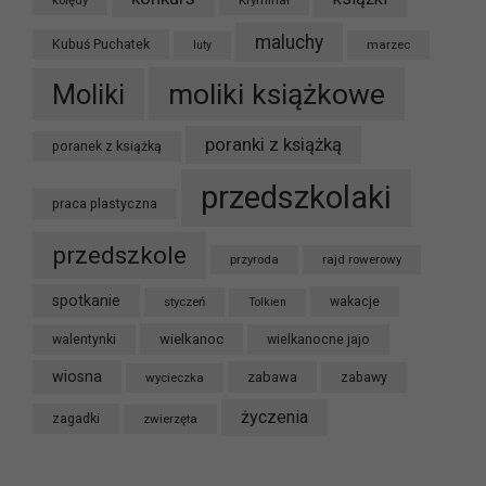
kolędy
Kryminał
maluchy
Kubuś Puchatek
marzec
luty
moliki książkowe
Moliki
poranki z książką
poranek z książką
przedszkolaki
praca plastyczna
przedszkole
przyroda
rajd rowerowy
spotkanie
styczeń
wakacje
Tolkien
wielkanoc
walentynki
wielkanocne jajo
wiosna
zabawa
wycieczka
zabawy
życzenia
zagadki
zwierzęta