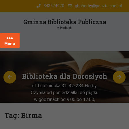
Skip
343574070
gbpherby@poczta.onet.pl
to
content
Gminna Biblioteka Publiczna
w Herbach
Menu
Biblioteka dla Dorosłych
ul. Lubliniecka 31, 42-284 Herby
Czynna od poniedziałku do piątku
w godzinach od 9.00 do 17.00,
każda
OSTATNIA sobota miesiąca
–
w godz. 9:00-13:00
Tag:
Birma