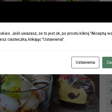
Ważna informacja!
Drodzy Czytelnicy
Ar
ie wakacji biblioteki w Olszynie i w Hadrze oraz oddział dla dz
h będą nieczynne.
okies. Jeśli uważasz, że to jest ok, po prostu kliknij "Akceptuj
zamy do naszych placówek w Herbach (ul. Lubliniecka) i w Lisow
esz ciasteczka, klikając "Ustawienia".
zku z zaplanowanymi urlopami pracowników godziny otwarcia 
ianie.
cje znajdziecie Państwo na naszej stronie internetowej i facebo
CZENIE INFORMUJEMY, ŻE W DNIACH 3-14 SIERPNIA
BR.
Ustawienia
Za
OTEKA W HERBACH PRZY UL. LUBLINIECKIEJ BĘDZIE CZYNN
NACH 9:00-15:00
D