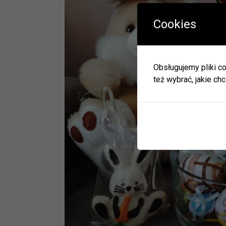
Cookies
W okres
Herbac
Obsługujemy pliki co
Zapras
też wybrać, jakie chc
W zwią
ulec zm
Informa
JEDNO
BIBLI
GODZI