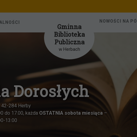
NOWOŚCI NA P
ALNOŚCI
Gminna
Biblioteka
Publiczna
w Herbach
orosłych
ażda
OSTATNIA sobota miesiąca
–