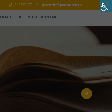
343574070
gbpherby@poczta.onet.pl
ÓŁKACH
BIP
RODO
KONTAKT