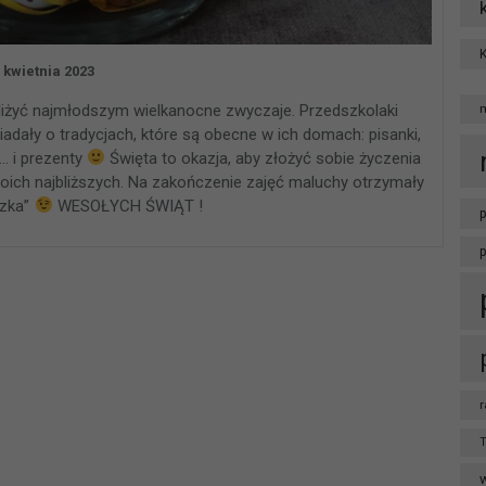
 kwietnia 2023
bliżyć najmłodszym wielkanocne zwyczaje. Przedszkolaki
adały o tradycjach, które są obecne w ich domach: pisanki,
i… i prezenty
Święta to okazja, aby złożyć sobie życzenia
woich najbliższych. Na zakończenie zajęć maluchy otrzymały
czka”
WESOŁYCH ŚWIĄT !
p
r
T