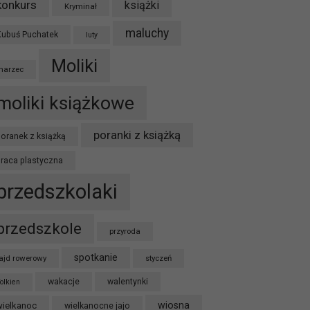
konkurs
książki
Kryminał
maluchy
Kubuś Puchatek
luty
Moliki
marzec
moliki książkowe
poranki z książką
oranek z książką
praca plastyczna
przedszkolaki
przedszkole
przyroda
spotkanie
ajd rowerowy
styczeń
wakacje
walentynki
olkien
wiosna
wielkanoc
wielkanocne jajo