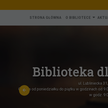
Skip
to
content
STRONA GŁÓWNA
O BIBLIOTECE
AKTU
Biblioteka dla D
ul. Lubliniecka 31, 42-284 Herby
nna od poniedziałku do piątku w godzinach od 9.00 do 17.00, k
w godz. 9:00-13:00