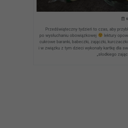
6
Przedświąteczny tydzień to czas, aby przy
po wysłuchaniu obowiązkowej
lektury opowi
cukrowe baranki, babeczki, zajączki, kurczaczk
i w związku z tym dzieci wykonały kartkę dla s
„słodkiego zają