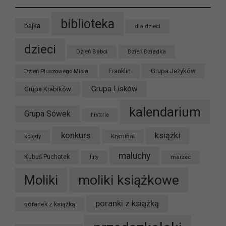
biblioteka
bajka
dla dzieci
dzieci
Dzień Babci
Dzień Dziadka
Grupa Jeżyków
Dzień Pluszowego Misia
Franklin
Grupa Lisków
Grupa Krabików
kalendarium
Grupa Sówek
historia
konkurs
książki
kolędy
Kryminał
maluchy
Kubuś Puchatek
marzec
luty
moliki książkowe
Moliki
poranki z książką
poranek z książką