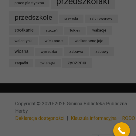
przedszkolaki
praca plastyczna
przedszkole
przyroda
rajd rowerowy
spotkanie
styczeń
wakacje
Tolkien
wielkanoc
walentynki
wielkanocne jajo
wiosna
zabawa
wycieczka
zabawy
życzenia
zagadki
zwierzęta
Copyright © 2020-2026 Gminna Biblioteka Publiczna
Herby
Deklaracja dostępności
|
Klauzula informacyjna – RODO