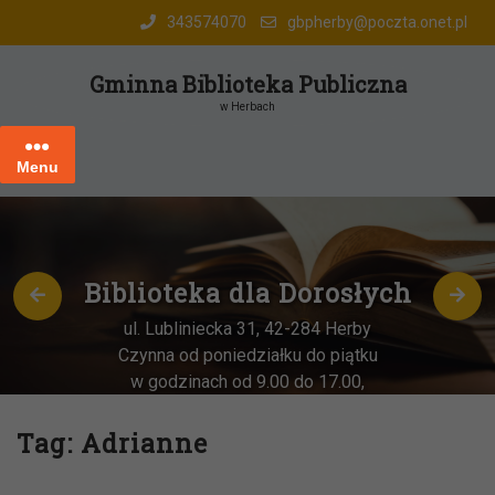
Skip
343574070
gbpherby@poczta.onet.pl
to
content
Gminna Biblioteka Publiczna
w Herbach
Menu
Biblioteka dla Dorosłych
ul. Lubliniecka 31, 42-284 Herby
Czynna od poniedziałku do piątku
w godzinach od 9.00 do 17.00,
każda
OSTATNIA sobota miesiąca
–
w godz. 9:00-13:00
Tag:
Adrianne